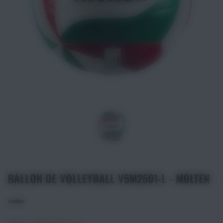
Athlétisme
Sports de Combats
Sport Outdoor
Eveil, Jeux et Motricité
Sports aquatiques
Récompenses sportives
Textile & Bagagerie
BALLON DE VOLLEYBALL V5M2501-L - MOLTEN
Handisport & Sport adapté