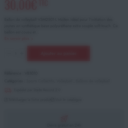
30,00€
TTC
Ballon de volleyball V5M2501-L Molten idéal pour l'initiation des
jeunes en synthétique base polyuréthane extra souple soft touch. Ce
ballon est cousu et...
En savoir plus
Ajouter au panier
Référence :
VB1010
Catégories :
Sports Collectifs
,
Volleyball
,
Ballons de volleyball
Expédié par Stade Record 2.0
Télécharger la fiche produit
Voir le catalogue
Devis gratuit en 24h