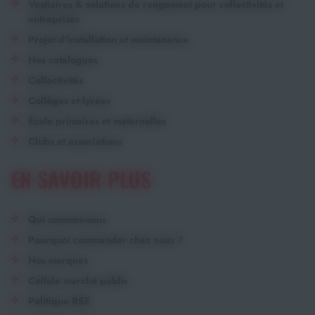
Vestiaires & solutions de rangement pour collectivités et
entreprises
Projet d'installation et maintenance
Nos catalogues
Collectivités
Collèges et lycées
École primaires et maternelles
Clubs et associations
EN SAVOIR PLUS
Qui sommes-nous
Pourquoi commander chez nous ?
Nos marques
Cellule marché public
Politique RSE