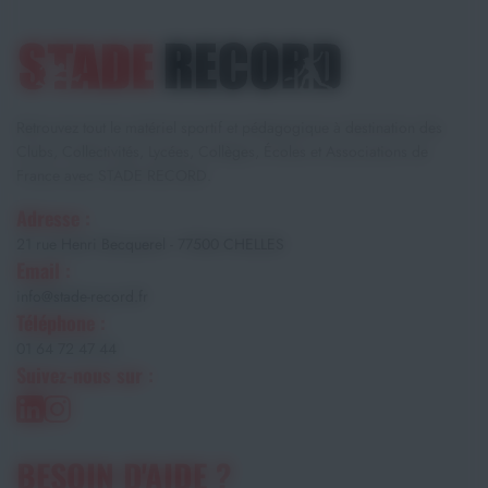
Retrouvez tout le matériel sportif et pédagogique à destination des
Clubs, Collectivités, Lycées, Collèges, Écoles et Associations de
France avec STADE RECORD.
Adresse :
21 rue Henri Becquerel - 77500 CHELLES
Email :
info@stade-record.fr
Téléphone :
01 64 72 47 44
Suivez-nous sur :
BESOIN D'AIDE ?