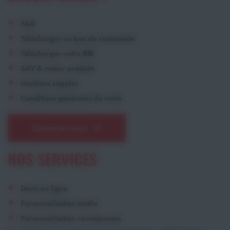
FAQ
Télécharger un bon de commande
Télécharger notre RIB
SAV & retour produits
Mentions Légales
Conditions générales de vente
Contactez-nous
NOS SERVICES
Devis en ligne
Personnalisation textile
Personnalisation récompenses