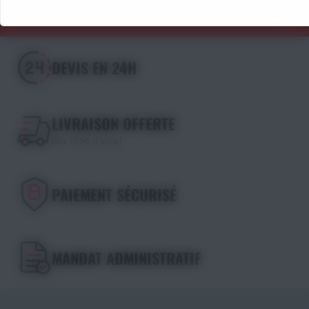
DEVIS EN 24H
LIVRAISON OFFERTE
dès 195€ d'achat
PAIEMENT SÉCURISÉ
MANDAT ADMINISTRATIF