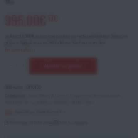
995,00€
TTC
Le banc L800BB assure une posture correcte pendant tout l'exercice
grâce à l'appui et au maintien ferme des bras et du dos.
En savoir plus
Ajouter au panier
Référence :
BH0100
Catégories :
Musculation & Fitness
,
Equipement de musculation
,
Appareils de musculation
,
Appareils abdominaux
Expédié par Stade Record 2.0
Télécharger la fiche produit
Voir le catalogue