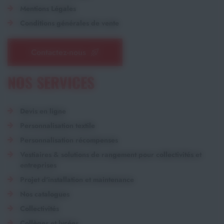
Mentions Légales
Conditions générales de vente
Contactez-nous
NOS SERVICES
Devis en ligne
Personnalisation textile
Personnalisation récompenses
Vestiaires & solutions de rangement pour collectivités et
entreprises
Projet d'installation et maintenance
Nos catalogues
Collectivités
Collèges et lycées