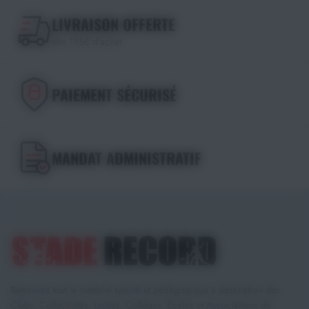
LIVRAISON OFFERTE
dès 195€ d'achat
PAIEMENT SÉCURISÉ
MANDAT ADMINISTRATIF
Retrouvez tout le matériel sportif et pédagogique à destination des
Clubs, Collectivités, Lycées, Collèges, Écoles et Associations de