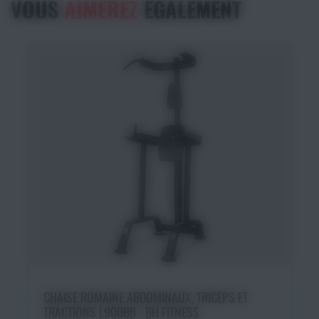
VOUS
AIMEREZ
ÉGALEMENT
Ajouter au panier
CHAISE ROMAINE ABDOMINAUX, TRICEPS ET
TRACTIONS L900BB - BH FITNESS