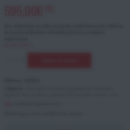
595,00€
TTC
Banc d'étirements qui offre une grande variété d'exercices à effectuer
de manière entièrement confortable grâce à sa conception
ergonomique.
En savoir plus
Ajouter au panier
Référence :
BH0094
Catégories :
Musculation & Fitness
,
Equipement de musculation
,
Appareils de musculation
,
Appareils de musculation haut du corps
Expédié par Stade Record 2.0
Télécharger la fiche produit
Voir le catalogue