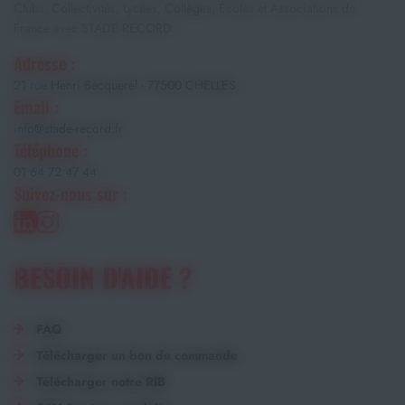
Clubs, Collectivités, Lycées, Collèges, Écoles et Associations de
France avec STADE RECORD.
Adresse :
21 rue Henri Becquerel - 77500 CHELLES
Email :
info@stade-record.fr
Téléphone :
01 64 72 47 44
Suivez-nous sur :
BESOIN D'AIDE ?
FAQ
Télécharger un bon de commande
Télécharger notre RIB