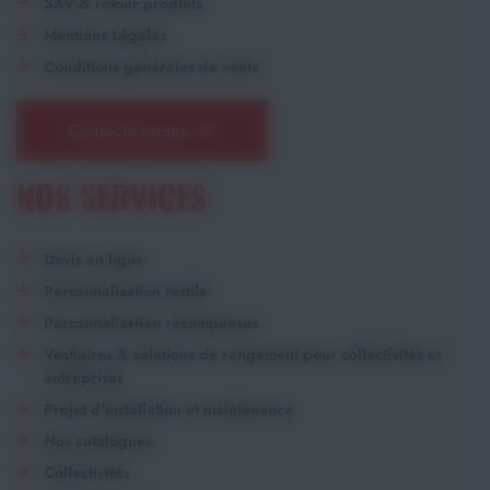
SAV & retour produits
Mentions Légales
Conditions générales de vente
Contactez-nous
NOS SERVICES
Devis en ligne
Personnalisation textile
Personnalisation récompenses
Vestiaires & solutions de rangement pour collectivités et
entreprises
Projet d'installation et maintenance
Nos catalogues
Collectivités