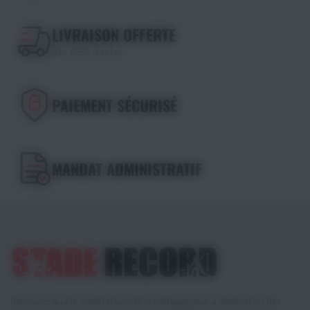
LIVRAISON OFFERTE
dès 195€ d'achat
PAIEMENT SÉCURISÉ
MANDAT ADMINISTRATIF
Retrouvez tout le matériel sportif et pédagogique à destination des