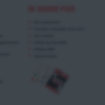
EN SAVOIR PLUS
Qui sommes-nous
Pourquoi commander chez nous ?
es
Nos marques
angement pour
Cellule marché public
Politique RSE
tenance
Contact et plan
es