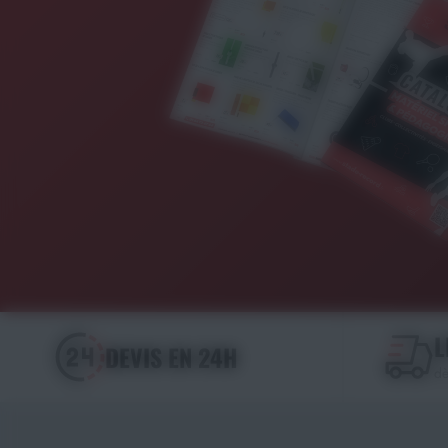
L
DEVIS EN 24H
dè