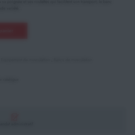
a poignée et ses roulettes qui facilitent son transport, le banc
de variété...
panier
,
Equipement de musculation
,
Bancs de musculation
e catalogue
andat administratif