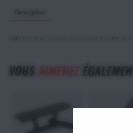
Description
Adapté à tous les gymnases grâce à sa poignée et ses roulettes qui faci
VOUS
AIMEREZ
ÉGALEMEN