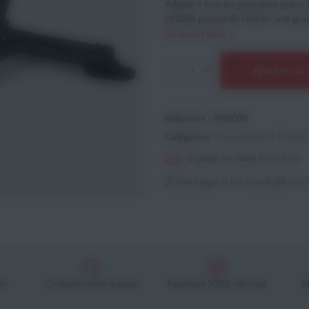
Adapté à tous les gymnases grâce à s
L810BB permet de réaliser une gran
En savoir plus
Ajouter au 
Référence :
BH0098
Catégories :
Musculation & Fitness
Expédié par Stade Record 2.0
Télécharger la fiche produit
Voir l
4h
Contacter notre équipe
Paiement 100% sécurisé
M