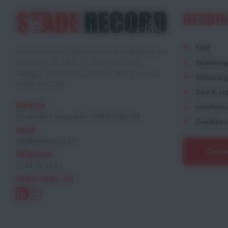
BESOIN
FAQ
Retrouvez tout le matériel sportif et pédagogique à
destination des Clubs, Collectivités, Lycées,
Téléchar
Collèges, Écoles et Associations de France avec
Télécharg
STADE RECORD.
SAV & ret
Adresse :
Mentions 
21 rue Henri Becquerel - 77500 CHELLES
Condition
Email :
info@stade-record.fr
Conta
Téléphone :
01 64 72 47 44
Suivez-nous sur :