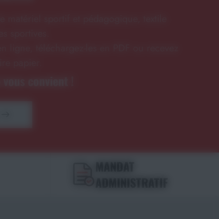
e matériel sportif et pédagogique, textile
s sportives.
n ligne, téléchargez-les en PDF ou recevez
ire papier.
 vous convient !
MANDAT
ADMINISTRATIF