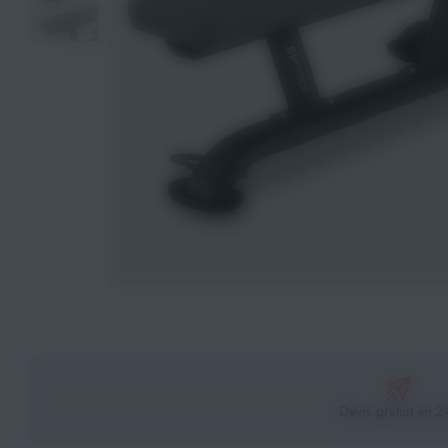
Athlétisme
Sports de Combats
Sport Outdoor
Eveil, Jeux et Motricité
Sports aquatiques
Récompenses sportives
Textile & Bagagerie
Handisport & Sport adapté
Devis gratuit en 2