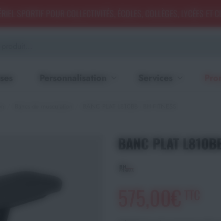
RIEL SPORTIF POUR COLLECTIVITÉS, ÉCOLES, COLLÈGES, LYCÉES ET 
ses
Personnalisation
Services
Pro
on
Bancs de musculation
BANC PLAT L810BB - BH FITNESS
BANC PLAT L810BB
575,00€
TTC