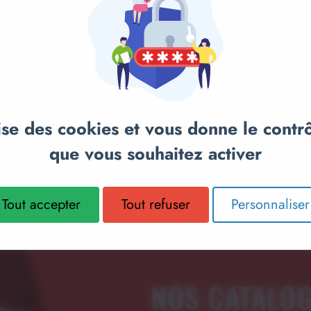
anier
ONS
SS
Ajouter au panier
Ajou
RACK OLYMPIQUE G510
BANC PL
AVEC BANC
lise des cookies et vous donne le contr
MULTIPOSITIONS - BH
FITNESS
795,00€
999,00€
que vous souhaitez activer
Tout accepter
Tout refuser
Personnaliser
NOS CATALO