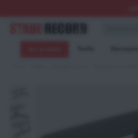
Panneau de gestion des cookies
MATÉ
Aménagement sportif
extérieur - Terrains, Stades,
Aires de jeux
Textile
Récompen
Nos produits
Aménagement sportif
intérieur - Gymnases, salles
spécialisées, locaux
Accueil
Produits
Musculation & Fitness
Equipement de musculati
Equipements Multisports
Sports Collectifs
Sports de Raquettes
Gymnastique
Musculation & Fitness