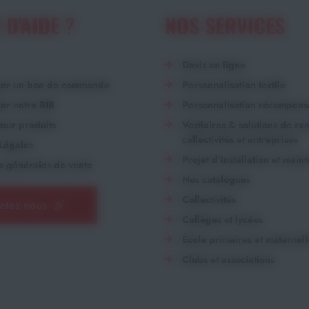
 D'AIDE ?
NOS SERVICES
Devis en ligne
ger un bon de commande
Personnalisation textile
er notre RIB
Personnalisation récompens
our produits
Vestiaires & solutions de r
collectivités et entreprises
Légales
Projet d'installation et main
s générales de vente
Nos catalogues
Collectivités
ctez-nous
Collèges et lycées
École primaires et maternell
Clubs et associations