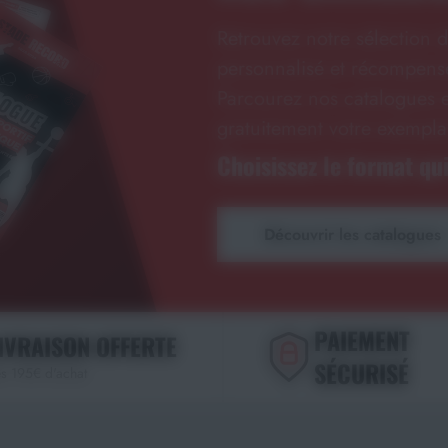
Retrouvez notre sélection d
personnalisé et récompense
Parcourez nos catalogues e
gratuitement votre exempla
Choisissez le format qui
Découvrir les catalogues
PAIEMENT
IVRAISON OFFERTE
SÉCURISÉ
s 195€ d'achat