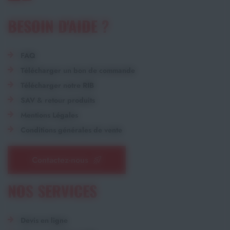
BESOIN D'AIDE ?
FAQ
Télécharger un bon de commande
Télécharger notre RIB
SAV & retour produits
Mentions Légales
Conditions générales de vente
Contactez-nous
NOS SERVICES
Devis en ligne