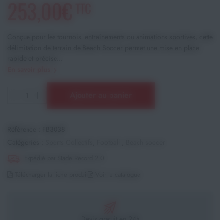
253,00€
TTC
Conçue pour les tournois, entraînements ou animations sportives, cette
délimitation de terrain de Beach Soccer permet une mise en place
rapide et précise...
En savoir plus
Ajouter au panier
Référence :
FB3038
Catégories :
Sports Collectifs
,
Football
,
Beach soccer
Expédié par Stade Record 2.0
Télécharger la fiche produit
Voir le catalogue
Devis gratuit en 24h