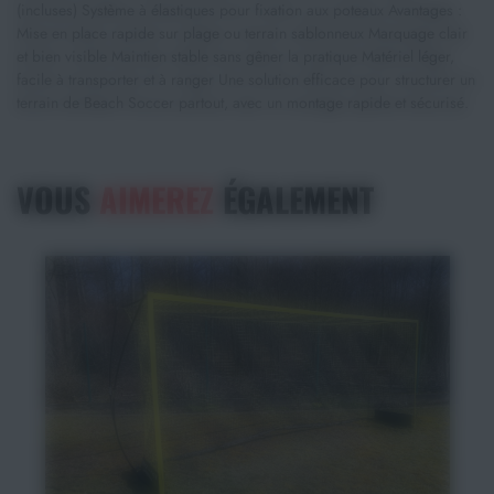
(incluses) Système à élastiques pour fixation aux poteaux Avantages :
Mise en place rapide sur plage ou terrain sablonneux Marquage clair
et bien visible Maintien stable sans gêner la pratique Matériel léger,
facile à transporter et à ranger Une solution efficace pour structurer un
terrain de Beach Soccer partout, avec un montage rapide et sécurisé.
VOUS
AIMEREZ
ÉGALEMENT