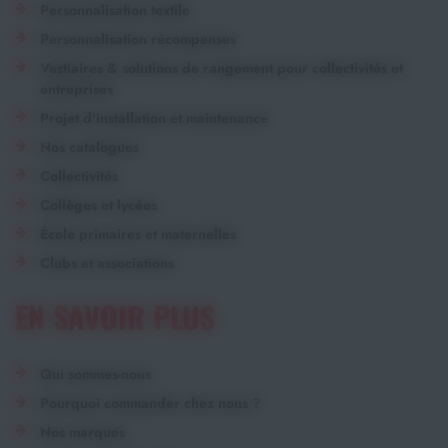
Personnalisation textile
Personnalisation récompenses
Vestiaires & solutions de rangement pour collectivités et
entreprises
Projet d'installation et maintenance
Nos catalogues
Collectivités
Collèges et lycées
École primaires et maternelles
Clubs et associations
EN SAVOIR PLUS
Qui sommes-nous
Pourquoi commander chez nous ?
Nos marques