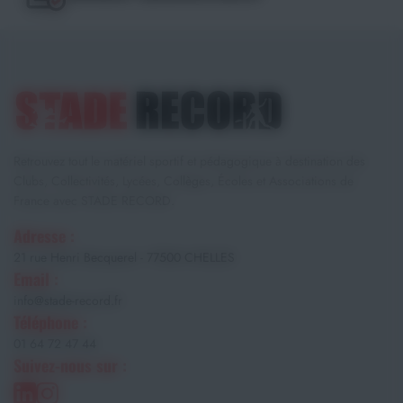
Retrouvez tout le matériel sportif et pédagogique à destination des
Clubs, Collectivités, Lycées, Collèges, Écoles et Associations de
France avec STADE RECORD.
Adresse :
21 rue Henri Becquerel - 77500 CHELLES
Email :
info@stade-record.fr
Téléphone :
01 64 72 47 44
Suivez-nous sur :