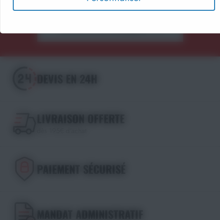
Découvrir les catalogues
DEVIS EN 24H
LIVRAISON OFFERTE
dès 195€ d'achat
PAIEMENT SÉCURISÉ
MANDAT ADMINISTRATIF