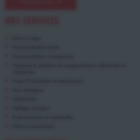
Contactez-nous
NOS SERVICES
Devis en ligne
Personnalisation textile
Personnalisation récompenses
Vestiaires & solutions de rangement pour collectivités et
entreprises
Projet d'installation et maintenance
Nos catalogues
Collectivités
Collèges et lycées
École primaires et maternelles
Clubs et associations