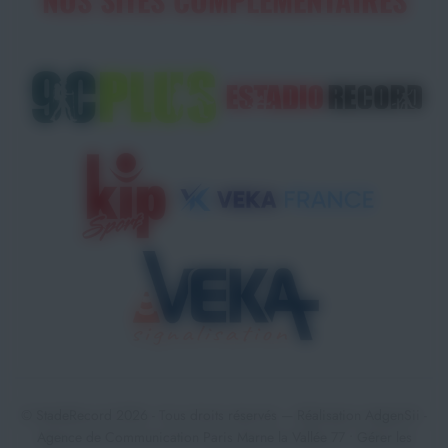
© StadeRecord 2026 - Tous droits réservés — Réalisation
AdgenSii
-
Agence de Communication Paris Marne la Vallée 77 •
Gérer les