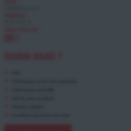
Email :
info@stade-record.fr
Téléphone :
01 64 72 47 44
Suivez-nous sur :
BESOIN D'AIDE ?
FAQ
Télécharger un bon de commande
Télécharger notre RIB
SAV & retour produits
Mentions Légales
Conditions générales de vente