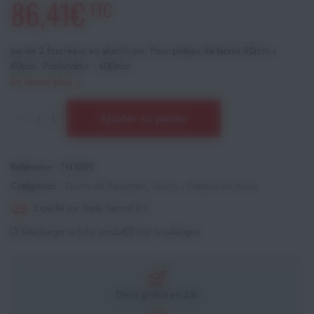
86,41€
TTC
Jeu de 2 fourreaux en aluminium. Pour poteau de tennis 80mm x
80mm. Profondeur : 400mm.
En savoir plus
Ajouter au panier
Référence :
TN1029
Catégories :
Sports de Raquettes
,
Tennis
,
Poteaux de tennis
Expédié par Stade Record 2.0
Télécharger la fiche produit
Voir le catalogue
Devis gratuit en 24h