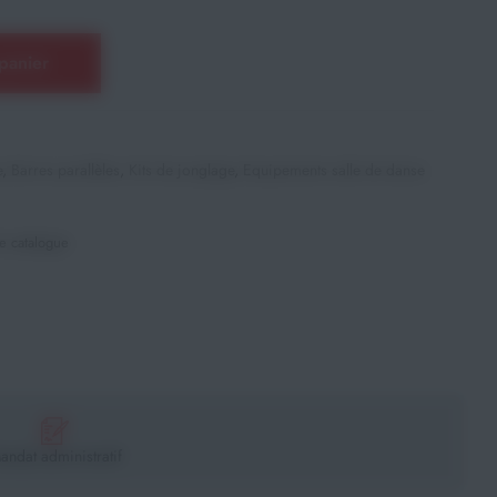
panier
e
,
Barres parallèles
,
Kits de jonglage
,
Equipements salle de danse
e catalogue
andat administratif