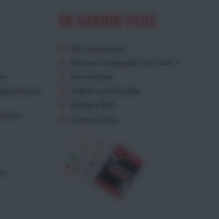
EN SAVOIR PLUS
Qui sommes-nous
Pourquoi commander chez nous ?
es
Nos marques
angement pour
Cellule marché public
Politique RSE
tenance
Contact et plan
es