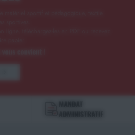
e matériel sportif et pédagogique, textile
s sportives.
n ligne, téléchargez-les en PDF ou recevez
ire papier.
 vous convient !
MANDAT
ADMINISTRATIF