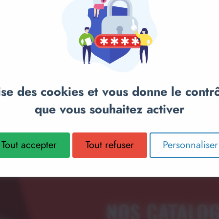
anier
Ajouter au panier
Ajou
X
BANC ABDOMINAUX
BANC AB
OMAINE
INCLINÉ L835BB - BH
BALANCE 
lise des cookies et vous donne le contr
SS
FITNESS
FITNESS
que vous souhaitez activer
675,00€
1 035,00€
Tout accepter
Tout refuser
Personnaliser
NOS CATALO