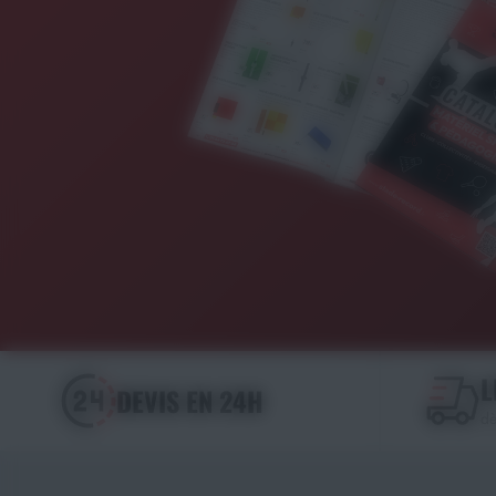
L
DEVIS EN 24H
dè