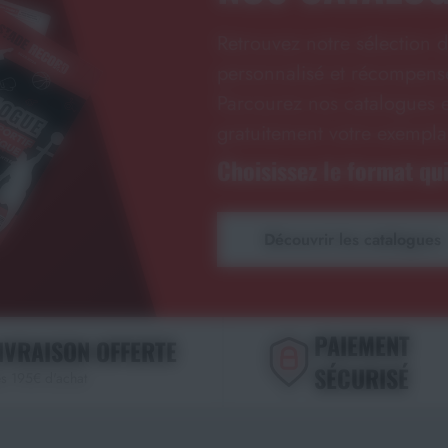
Retrouvez notre sélection d
personnalisé et récompense
Parcourez nos catalogues e
gratuitement votre exempla
Choisissez le format qui
Découvrir les catalogues
PAIEMENT
IVRAISON OFFERTE
SÉCURISÉ
s 195€ d'achat