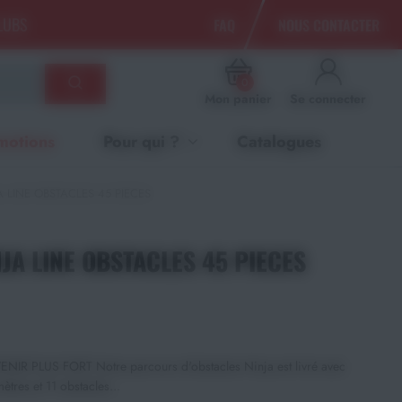
CLUBS
FAQ
NOUS CONTACTER
0
Mon panier
Se connecter
motions
Pour qui ?
Catalogues
A LINE OBSTACLES 45 PIECES
NJA LINE OBSTACLES 45 PIECES
R PLUS FORT Notre parcours d'obstacles Ninja est livré avec
ètres et 11 obstacles...