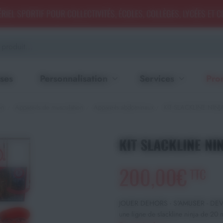
RIEL SPORTIF POUR COLLECTIVITÉS, ÉCOLES, COLLÈGES, LYCÉES ET 
ses
Personnalisation
Services
Pro
on
Appareils de musculation
Appareils abdominaux
KIT SLACKLINE NINJ
KIT SLACKLINE NI
200,00€
TTC
JOUER DEHORS - S'AMUSER - DEVENI
une ligne de slackline ninja de 20 m