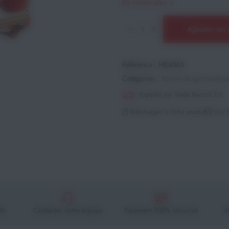
En savoir plus
Ajouter au 
Référence :
ME4065
Catégories :
Barres de gymnastiqu
Expédié par Stade Record 2.0
Télécharger la fiche produit
Voir l
4h
Contacter notre équipe
Paiement 100% sécurisé
M