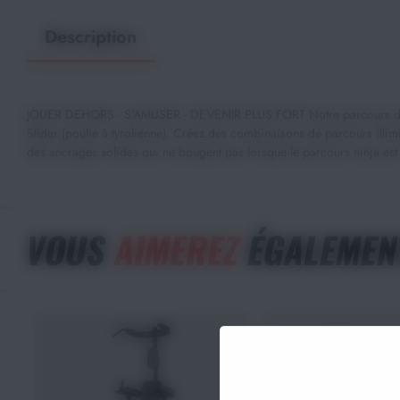
Description
JOUER DEHORS - S'AMUSER - DEVENIR PLUS FORT Notre parcours d'obstac
Slider (poulie à tyrolienne). Créez des combinaisons de parcours illimité
des ancrages solides qui ne bougent pas lorsque le parcours ninja es
VOUS
AIMEREZ
ÉGALEMEN