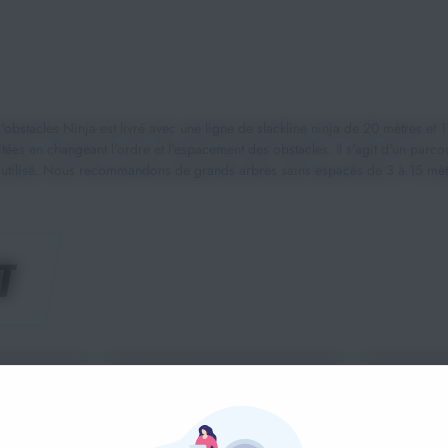
les Ninja est livré avec une ligne de slackline ninja de 20 mètres et 11 
es en changeant l'ordre et l'espacement des obstacles. Il s'agit d'un parcours 
t utilisé. Nous recommandons de grands arbres sains espacés de 3 à 15 mèt
T