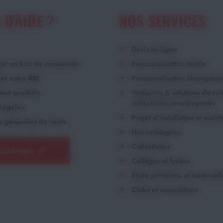
 D'AIDE ?
NOS SERVICES
Devis en ligne
ger un bon de commande
Personnalisation textile
er notre RIB
Personnalisation récompens
our produits
Vestiaires & solutions de r
collectivités et entreprises
Légales
Projet d'installation et main
s générales de vente
Nos catalogues
Collectivités
ctez-nous
Collèges et lycées
École primaires et maternell
Clubs et associations