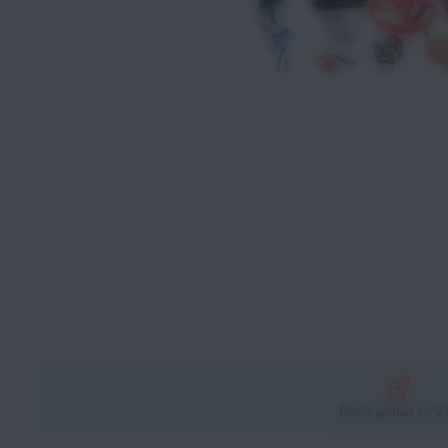
Athlétisme
Sports de Combats
Sport Outdoor
Eveil, Jeux et Motricité
Sports aquatiques
Récompenses sportives
Textile & Bagagerie
Handisport & Sport adapté
Devis gratuit en 2