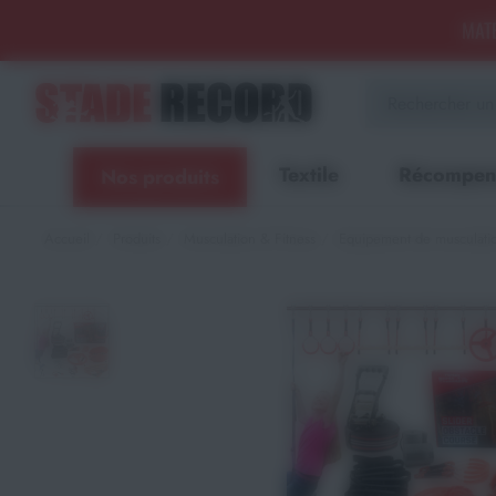
Panneau de gestion des cookies
MATÉ
Aménagement sportif
extérieur - Terrains, Stades,
Aires de jeux
Textile
Récompen
Nos produits
Aménagement sportif
intérieur - Gymnases, salles
spécialisées, locaux
Accueil
Produits
Musculation & Fitness
Equipement de musculati
Equipements Multisports
Sports Collectifs
Sports de Raquettes
Gymnastique
Musculation & Fitness