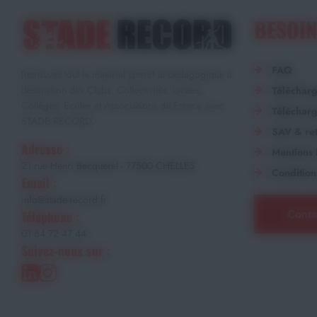
BESOIN
FAQ
Retrouvez tout le matériel sportif et pédagogique à
destination des Clubs, Collectivités, Lycées,
Téléchar
Collèges, Écoles et Associations de France avec
Télécharg
STADE RECORD.
SAV & ret
Adresse :
Mentions 
21 rue Henri Becquerel - 77500 CHELLES
Condition
Email :
info@stade-record.fr
Conta
Téléphone :
01 64 72 47 44
Suivez-nous sur :