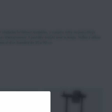
obstacles facilement ajustables, y compris notre nouveau Ninja
d'entraînement. Il peut être évolutif avec le temps. Veillez à utiliser
res et d'un diamètre de 30 à 90 cm.