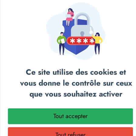
Ce site utilise des cookies et
vous donne le contrôle sur ceux
que vous souhaitez activer
Tout accepter
NOS CATALOGUES
Retrouvez notre sélection de matériel sportif et
Tout refuser