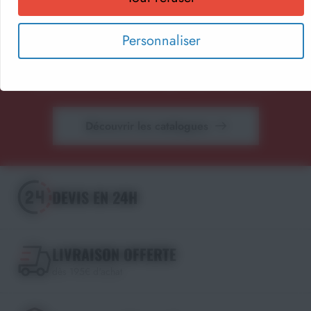
pédagogique, textile personnalisé et récompenses
sportives.
Personnaliser
Parcourez nos catalogues en ligne, téléchargez-les en PDF
ou recevez gratuitement votre exemplaire papier.
Choisissez le format qui vous convient !
Découvrir les catalogues
DEVIS EN 24H
LIVRAISON OFFERTE
dès 195€ d'achat