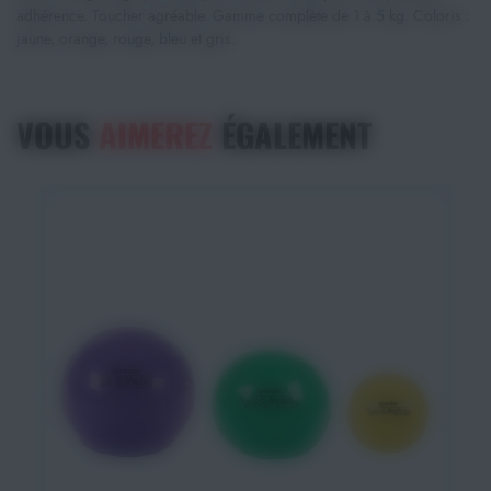
adhérence. Toucher agréable. Gamme complète de 1 à 5 kg. Coloris :
jaune, orange, rouge, bleu et gris.
VOUS
AIMEREZ
ÉGALEMENT