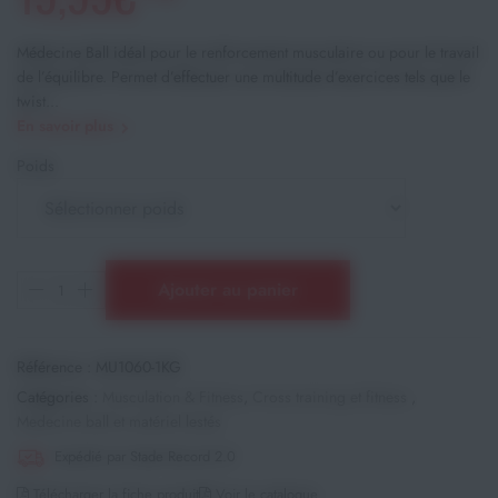
Médecine Ball idéal pour le renforcement musculaire ou pour le travail
de l’équilibre. Permet d’effectuer une multitude d’exercices tels que le
twist...
En savoir plus
Poids
Ajouter au panier
Référence :
MU1060-1KG
Catégories :
Musculation & Fitness
,
Cross training et fitness
,
Medecine ball et matériel lestés
Expédié par Stade Record 2.0
Télécharger la fiche produit
Voir le catalogue