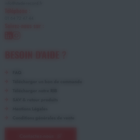
info@stade-record.fr
Téléphone :
01 64 72 47 44
Suivez-nous sur :
BESOIN D'AIDE ?
FAQ
Télécharger un bon de commande
Télécharger notre RIB
SAV & retour produits
Mentions Légales
Conditions générales de vente
Contactez-nous