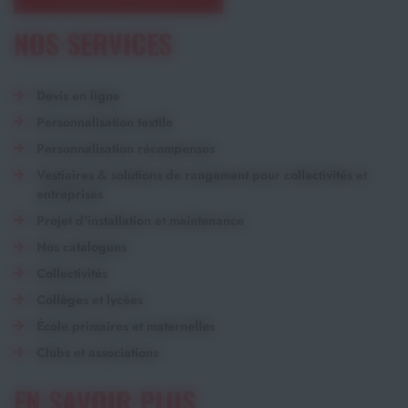
NOS SERVICES
Devis en ligne
Personnalisation textile
Personnalisation récompenses
Vestiaires & solutions de rangement pour collectivités et
entreprises
Projet d'installation et maintenance
Nos catalogues
Collectivités
Collèges et lycées
École primaires et maternelles
Clubs et associations
EN SAVOIR PLUS