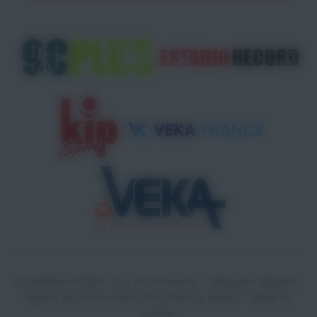
© StadeRecord 2026 - Tous droits réservés — Réalisation
AdgenSii
-
Agence de Communication Paris Marne la Vallée 77 •
Gérer les
cookies