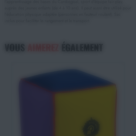
l'apprentissage des bases du Cardiogoal, sport d'équipe fair-play,
auprès des jeunes enfants (de 4 à 10 ans). Il peut aussi être utilisé pour
l’éducation physique adaptée (personnes en fauteuil roulant). Sac
inclus pour faciliter le rangement et le transport.
VOUS
AIMEREZ
ÉGALEMENT