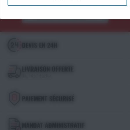
Découvrir les catalogues
DEVIS EN 24H
LIVRAISON OFFERTE
dès 195€ d'achat
PAIEMENT SÉCURISÉ
MANDAT ADMINISTRATIF