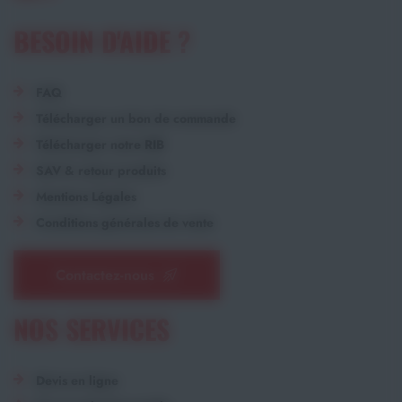
BESOIN D'AIDE ?
FAQ
Télécharger un bon de commande
Télécharger notre RIB
SAV & retour produits
Mentions Légales
Conditions générales de vente
Contactez-nous
NOS SERVICES
Devis en ligne