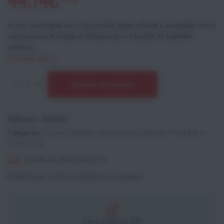
le mini cardiogoal est un but mobile, léger et facile à assembler, est un
outil précieux et simple d’utilisation pour travailler les habiletés
motrices,...
En savoir plus
Ajouter au panier
Référence :
EM0062
Catégories :
Sports Collectifs
,
Autres sports collectifs
,
Poull Ball et
Cardio Goal
Expédié par Stade Record 2.0
Télécharger la fiche produit
Voir le catalogue
Devis gratuit en 24h