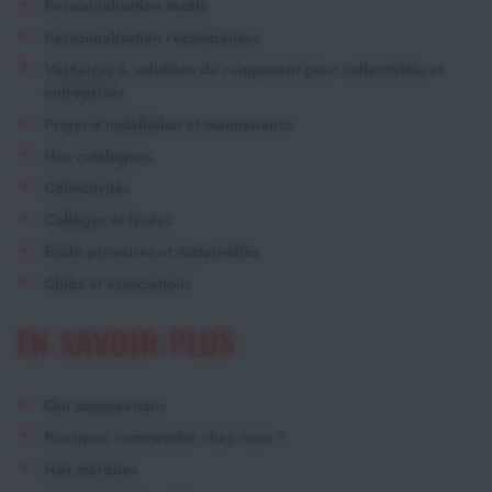
Personnalisation textile
Personnalisation récompenses
Vestiaires & solutions de rangement pour collectivités et
entreprises
Projet d'installation et maintenance
Nos catalogues
Collectivités
Collèges et lycées
École primaires et maternelles
Clubs et associations
EN SAVOIR PLUS
Qui sommes-nous
Pourquoi commander chez nous ?
Nos marques