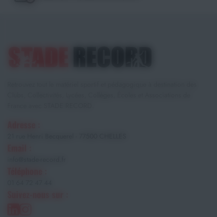
Retrouvez tout le matériel sportif et pédagogique à destination des
Clubs, Collectivités, Lycées, Collèges, Écoles et Associations de
France avec STADE RECORD.
Adresse :
21 rue Henri Becquerel - 77500 CHELLES
Email :
info@stade-record.fr
Téléphone :
01 64 72 47 44
Suivez-nous sur :