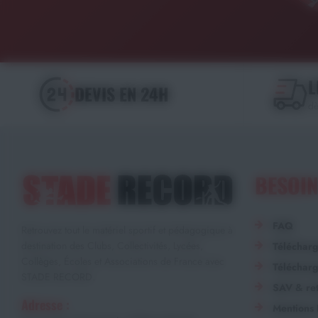
L
DEVIS EN 24H
dè
BESOIN
FAQ
Retrouvez tout le matériel sportif et pédagogique à
destination des Clubs, Collectivités, Lycées,
Téléchar
Collèges, Écoles et Associations de France avec
Télécharg
STADE RECORD.
SAV & ret
Adresse :
Mentions 