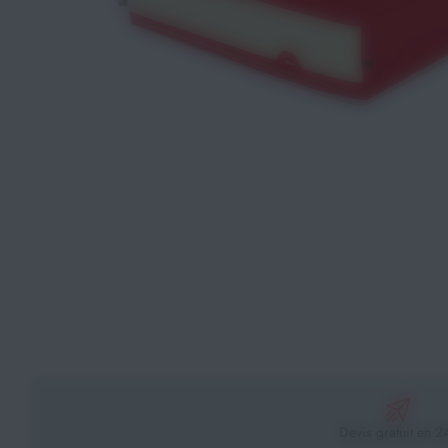
Athlétisme
Sports de Combats
Sport Outdoor
Eveil, Jeux et Motricité
Sports aquatiques
Récompenses sportives
Textile & Bagagerie
Handisport & Sport adapté
Devis gratuit en 2