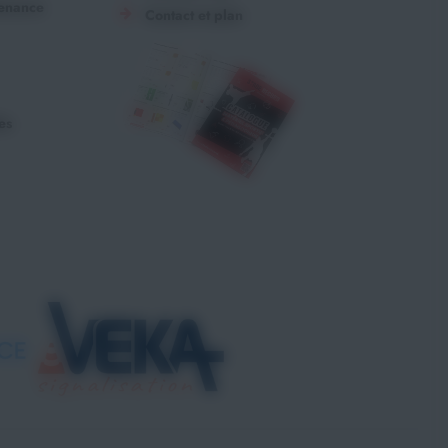
tenance
Contact et plan
es