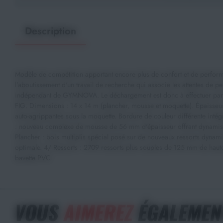
Description
Modèle de compétition apportant encore plus de confort et de performa
l'aboutissement d'un travail de recherche qui associe les attentes de p
indépendant de GYMNOVA. Le déchargement est donc à effectuer par vos
FIG. Dimensions : 14 x 14 m (plancher, mousse et moquette). Épaisseur
auto-agrippantes sous la moquette. Bordure de couleur différente intégr
: nouveau complexe de mousse de 56 mm d'épaisseur offrant dynamisme, 
Plancher : bois multiplis spécial posé sur de nouveaux ressorts dynami
optimale. 4/ Ressorts : 2709 ressorts plus souples de 125 mm de haute
bavette PVC.
VOUS
AIMEREZ
ÉGALEMEN