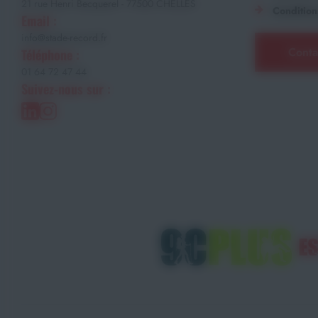
21 rue Henri Becquerel - 77500 CHELLES
Condition
Email :
info@stade-record.fr
Conta
Téléphone :
01 64 72 47 44
Suivez-nous sur :