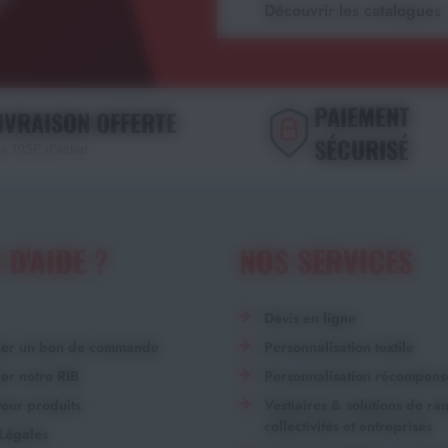
Découvrir les catalogues
PAIEMENT
IVRAISON OFFERTE
SÉCURISÉ
s 195€ d'achat
 D'AIDE ?
NOS SERVICES
Devis en ligne
ger un bon de commande
Personnalisation textile
er notre RIB
Personnalisation récompens
our produits
Vestiaires & solutions de r
collectivités et entreprises
Légales