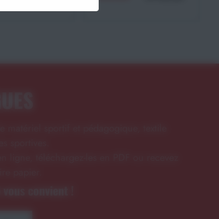
343,51€
GUES
e matériel sportif et pédagogique, textile
s sportives.
n ligne, téléchargez-les en PDF ou recevez
ire papier.
 vous convient !