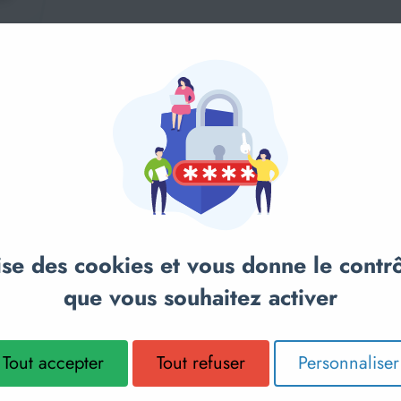
lise des cookies et vous donne le contr
ption
Ajouter au panier
Choi
que vous souhaitez activer
AIRE D’EVOLUTION
AIRES D’
NEIGE
EVOLUTIVE - SARNEIGE
MULTICOL
Tout accepter
Tout refuser
Personnaliser
 partir de
416,87€