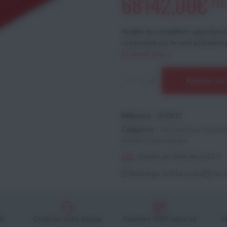
68142,00€
TTC
Modèle de compétition apportant e
composants qui le rend polyvalent p
En savoir plus
Ajouter au 
Référence :
GY0612
Catégories :
Gymnastique
,
Equipem
évolution gymnastique
Expédié par Stade Record 2.0
Télécharger la fiche produit
Voir l
4h
Contacter notre équipe
Paiement 100% sécurisé
M