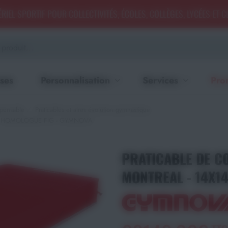
RIEL SPORTIF POUR COLLECTIVITÉS, ÉCOLES, COLLÈGES, LYCÉES ET 
ses
Personnalisation
Services
Pro
pensable
Praticables et aires évolution gymnastique
 - HOMOLOGUE FIG - GYMNOVA
PRATICABLE DE C
MONTREAL - 14X1