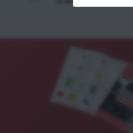
587,06€