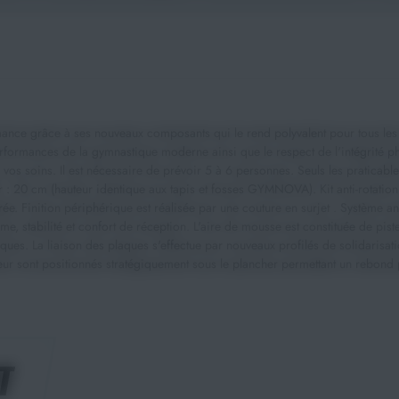
nce grâce à ses nouveaux composants qui le rend polyvalent pour tous les n
erformances de la gymnastique moderne ainsi que le respect de l'intégrité ph
 soins. Il est nécessaire de prévoir 5 à 6 personnes. Seuls les praticabl
 : 20 cm (hauteur identique aux tapis et fosses GYMNOVA). Kit anti-rotation
ée. Finition périphérique est réalisée par une couture en surjet . Système an
stabilité et confort de réception. L'aire de mousse est constituée de pist
ques. La liaison des plaques s'effectue par nouveaux profilés de solidarisat
ur sont positionnés stratégiquement sous le plancher permettant un rebond p
T