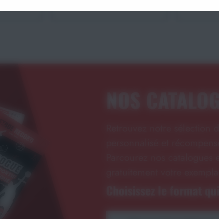
415,86€
NOS CATALO
Retrouvez notre sélection d
personnalisé et récompense
Parcourez nos catalogues e
gratuitement votre exempla
Choisissez le format qui