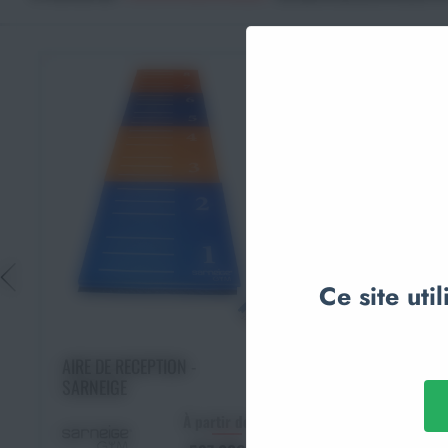
Ce site uti
Choisir une o
AIRES D’EVOLUTION
MONOCOLOR - SAR
Choisir une option
AIRE DE RECEPTION -
SARNEIGE
À partir de
À