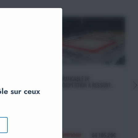
Ajouter au panier
PRATICABLE DE
COMPETITION A RESSORTS
ôle sur ceux
« MONTREAL » EVOLUTION
- 14X14M AVEC PISTES
sir une option
EVOLUTION
ENROULABLES - RESSORTS
OR - SARNEIGE
NON MONTES - GYMNOVA
À partir de
64 105,20€