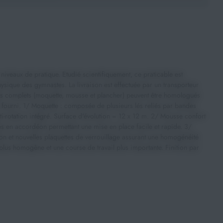
iveaux de pratique. Etudié scientifiquement, ce praticable est
ysique des gymnastes. La livraison est effectuée par un transporteur
es complets (moquette, mousse et plancher) peuvent être homologués
 fourni. 1/ Moquette : composée de plusieurs lés reliés par bandes
ti-rotation intégré. Surface d'évolution = 12 x 12 m. 2/ Mousse confort
es en accordéon permettant une mise en place facile et rapide. 3/
ion et nouvelles plaquettes de verrouillage assurant une homogénéité
lus homogène et une course de travail plus importante. Finition par