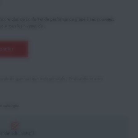
ncore plus de confort et de performance grâce à ses nouveaux
our tous les niveaux de...
panier
ents de gymnastique indispensable
,
Praticables et aires
e catalogue
andat administratif