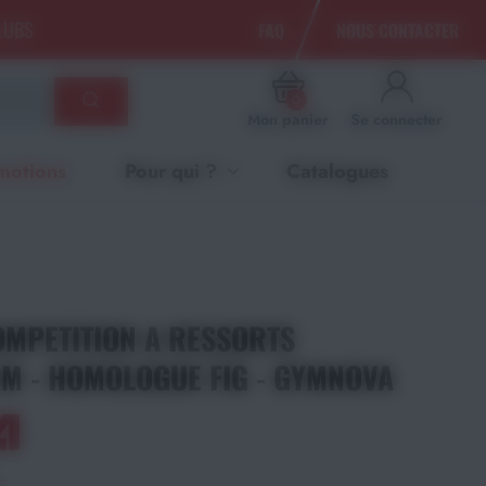
CLUBS
FAQ
NOUS CONTACTER
0
Mon panier
Se connecter
motions
Pour qui ?
Catalogues
OMPETITION A RESSORTS
4M - HOMOLOGUE FIG - GYMNOVA