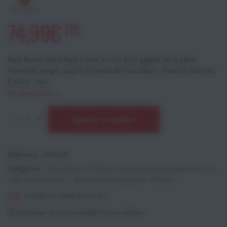
74,99€
TTC
Rack Barres Mural Rack à fixer au mur pour gagner de la place.
Permet de ranger jusqu'à 8 barres de musculation. Fixations fournies.
Coloris : noir.
En savoir plus
Ajouter au panier
Référence :
MU1142
Catégories :
Musculation & Fitness
,
Aménagement et rangements pour
salle de musculation
,
Rangements Musculation et fitness
Expédié par Stade Record 2.0
Télécharger la fiche produit
Voir le catalogue