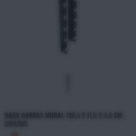
Athlétisme
Sports de Combats
Sport Outdoor
Eveil, Jeux et Motricité
Sports aquatiques
Récompenses sportives
Textile & Bagagerie
RACK BARRES MURAL 135,5 X 11,5 X 4,5 CM -
Handisport & Sport adapté
SVELTUS