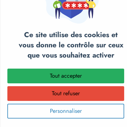
Ce site utilise des cookies et
NOS CATALOGUES
vous donne le contrôle sur ceux
que vous souhaitez activer
Retrouvez notre sélection de matériel sportif et
pédagogique, textile personnalisé et récompenses
sportives.
Tout accepter
Parcourez nos catalogues en ligne, téléchargez-les en PDF
ou recevez gratuitement votre exemplaire papier.
Tout refuser
Choisissez le format qui vous convient !
Personnaliser
Découvrir les catalogues