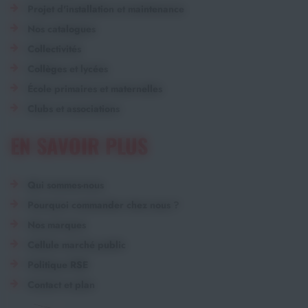
Projet d'installation et maintenance
Nos catalogues
Collectivités
Collèges et lycées
École primaires et maternelles
Clubs et associations
EN SAVOIR PLUS
Qui sommes-nous
Pourquoi commander chez nous ?
Nos marques
Cellule marché public
Politique RSE
Contact et plan