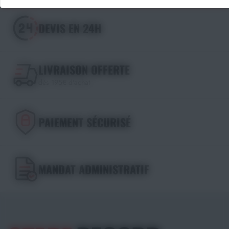
DEVIS EN 24H
LIVRAISON OFFERTE
dès 195€ d'achat
PAIEMENT SÉCURISÉ
MANDAT ADMINISTRATIF