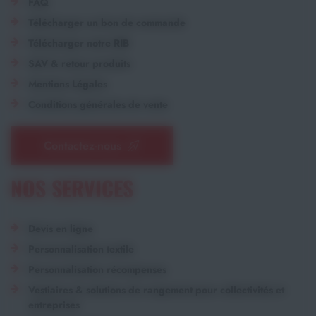
FAQ
Télécharger un bon de commande
Télécharger notre RIB
SAV & retour produits
Mentions Légales
Conditions générales de vente
Contactez-nous
NOS SERVICES
Devis en ligne
Personnalisation textile
Personnalisation récompenses
Vestiaires & solutions de rangement pour collectivités et
entreprises