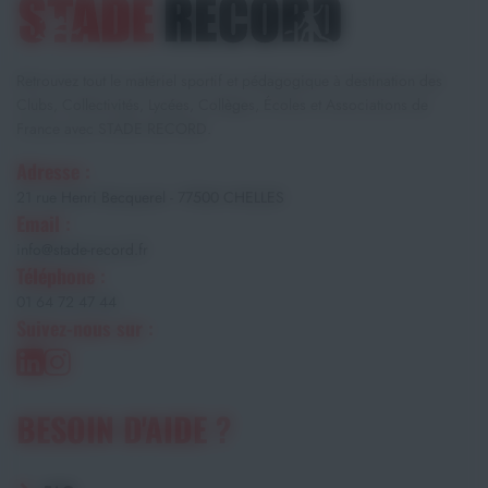
Retrouvez tout le matériel sportif et pédagogique à destination des
Clubs, Collectivités, Lycées, Collèges, Écoles et Associations de
France avec STADE RECORD.
Adresse :
21 rue Henri Becquerel - 77500 CHELLES
Email :
info@stade-record.fr
Téléphone :
01 64 72 47 44
Suivez-nous sur :
BESOIN D'AIDE ?