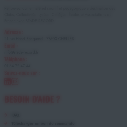
Retrouvez tout le matériel sportif et pédagogique à destination des
Clubs, Collectivités, Lycées, Collèges, Écoles et Associations de
France avec STADE RECORD.
Adresse :
21 rue Henri Becquerel - 77500 CHELLES
Email :
info@stade-record.fr
Téléphone :
01 64 72 47 44
Suivez-nous sur :
BESOIN D'AIDE ?
FAQ
Télécharger un bon de commande