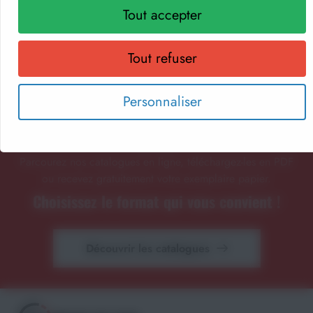
Tout accepter
Tout refuser
NOS CATALOGUES
Personnaliser
Retrouvez notre sélection de matériel sportif et
pédagogique, textile personnalisé et récompenses
sportives.
Parcourez nos catalogues en ligne, téléchargez-les en PDF
ou recevez gratuitement votre exemplaire papier.
Choisissez le format qui vous convient !
Découvrir les catalogues