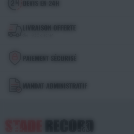
DEVIS EN 24H
LIVRAISON OFFERTE
dès 195€ d'achat
PAIEMENT SÉCURISÉ
MANDAT ADMINISTRATIF