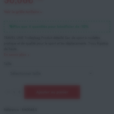
Voir la grille tarifaire
Plus que
4
quantités pour bénéficier de -
10
%
TRAVEL LINE Trolleybag Produit détaillé Sac de sport à roulettes
pratique et de qualité pour le sport et les déplacements. Tissu Ripstop
de haute...
En savoir plus
Taille
Ajouter au panier
Référence :
BA0048-S