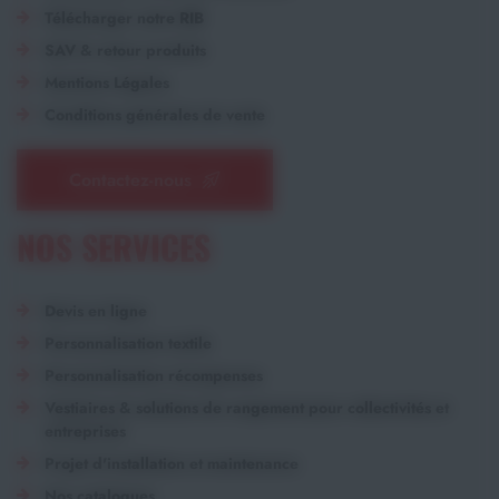
Télécharger notre RIB
SAV & retour produits
Mentions Légales
Conditions générales de vente
Contactez-nous
NOS SERVICES
Devis en ligne
Personnalisation textile
Personnalisation récompenses
Vestiaires & solutions de rangement pour collectivités et
entreprises
Projet d'installation et maintenance
Nos catalogues