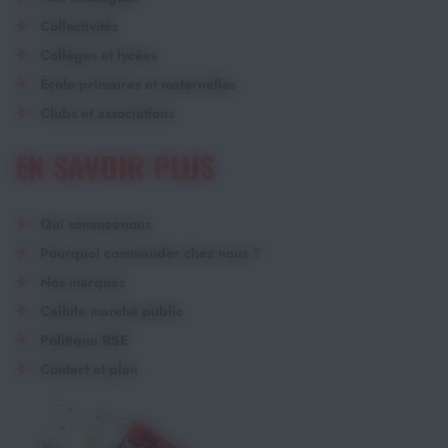
Collectivités
Collèges et lycées
École primaires et maternelles
Clubs et associations
EN SAVOIR PLUS
Qui sommes-nous
Pourquoi commander chez nous ?
Nos marques
Cellule marché public
Politique RSE
Contact et plan