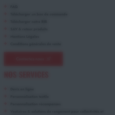
FAQ
Télécharger un bon de commande
Télécharger notre RIB
SAV & retour produits
Mentions Légales
Conditions générales de vente
Contactez-nous
NOS SERVICES
Devis en ligne
Personnalisation textile
Personnalisation récompenses
Vestiaires & solutions de rangement pour collectivités et