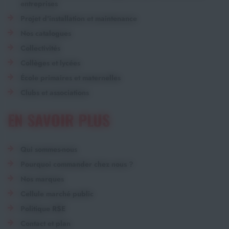
entreprises
Projet d'installation et maintenance
Nos catalogues
Collectivités
Collèges et lycées
École primaires et maternelles
Clubs et associations
EN SAVOIR PLUS
Qui sommes-nous
Pourquoi commander chez nous ?
Nos marques
Cellule marché public
Politique RSE
Contact et plan