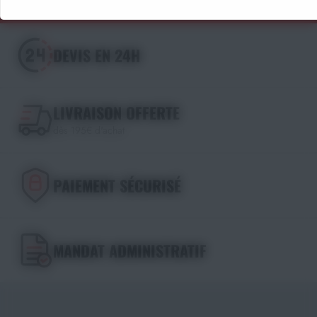
DEVIS EN 24H
LIVRAISON OFFERTE
dès 195€ d'achat
PAIEMENT SÉCURISÉ
MANDAT ADMINISTRATIF