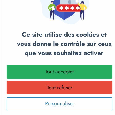
Ce site utilise des cookies et
vous donne le contrôle sur ceux
NOS CATALOGUES
que vous souhaitez activer
Retrouvez notre sélection de matériel sportif et
pédagogique, textile personnalisé et récompenses
sportives.
Tout accepter
Parcourez nos catalogues en ligne, téléchargez-les en PDF
ou recevez gratuitement votre exemplaire papier.
Tout refuser
Choisissez le format qui vous convient !
Personnaliser
Découvrir les catalogues