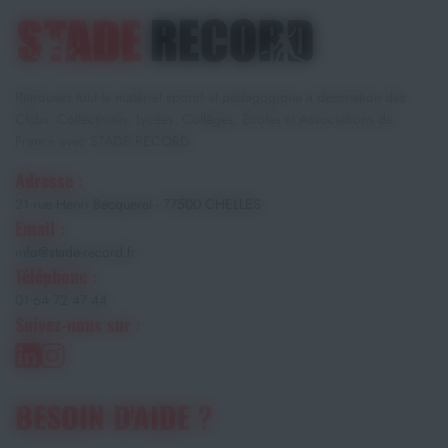
Retrouvez tout le matériel sportif et pédagogique à destination des
Clubs, Collectivités, Lycées, Collèges, Écoles et Associations de
France avec STADE RECORD.
Adresse :
21 rue Henri Becquerel - 77500 CHELLES
Email :
info@stade-record.fr
Téléphone :
01 64 72 47 44
Suivez-nous sur :
BESOIN D'AIDE ?