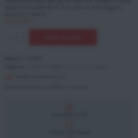
Skateboard pro Roces idéal pour les riders avec un plateau en érable
double kick et concave de 31 x 8 cm, grip noir, trucks Seagul en
aluminium 5, roues en...
En savoir plus
Ajouter au panier
Référence :
CY1008
Catégories :
Rameurs et skiERG
,
Course
,
Cross scolaire
Expédié par Stade Record 2.0
Télécharger la fiche produit
Voir le catalogue
Devis gratuit en 24h
Contacter notre équipe