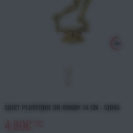
Athlétisme
Sports de Combats
Sport Outdoor
Eveil, Jeux et Motricité
Sports aquatiques
Récompenses sportives
Textile & Bagagerie
SUJET PLASTIQUE OR RUGBY 14 CM - SJ056
Handisport & Sport adapté
4,80€
TTC