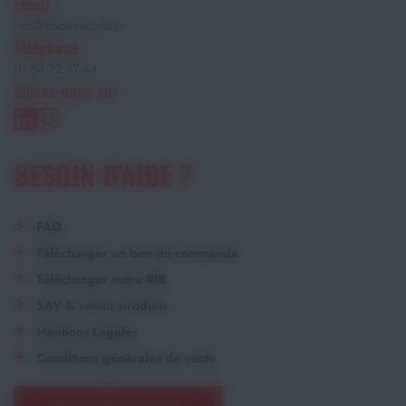
Email :
info@stade-record.fr
Téléphone :
01 64 72 47 44
Suivez-nous sur :
BESOIN D'AIDE ?
FAQ
Télécharger un bon de commande
Télécharger notre RIB
SAV & retour produits
Mentions Légales
Conditions générales de vente