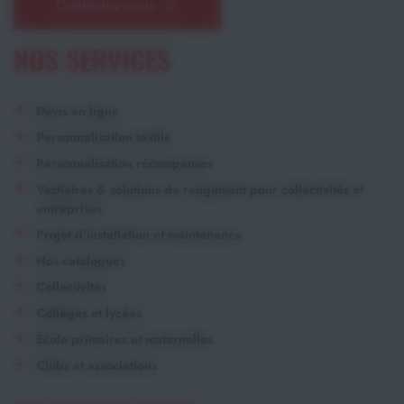
Contactez-nous
NOS SERVICES
Devis en ligne
Personnalisation textile
Personnalisation récompenses
Vestiaires & solutions de rangement pour collectivités et
entreprises
Projet d'installation et maintenance
Nos catalogues
Collectivités
Collèges et lycées
École primaires et maternelles
Clubs et associations