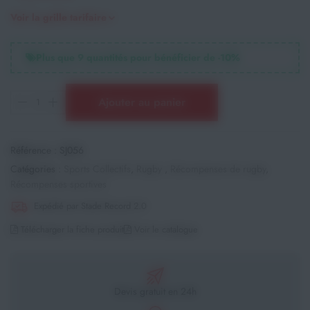
Voir la grille tarifaire
Plus que
9
quantités pour bénéficier de -
10
%
Ajouter au panier
Référence :
SJ056
Catégories :
Sports Collectifs
,
Rugby
,
Récompenses de rugby
,
Récompenses sportives
Expédié par Stade Record 2.0
Télécharger la fiche produit
Voir le catalogue
Devis gratuit en 24h