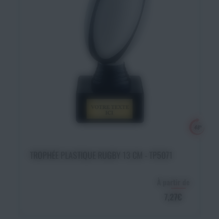
Ajouter au panier
TROPHÉE PLASTIQUE RUGBY 13 CM - TP5071
À partir de
7,27€