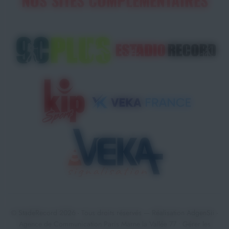
NOS SITES COMPLÉMENTAIRES
© StadeRecord 2026 - Tous droits réservés — Réalisation
AdgenSii
-
Agence de Communication Paris Marne la Vallée 77 •
Gérer les