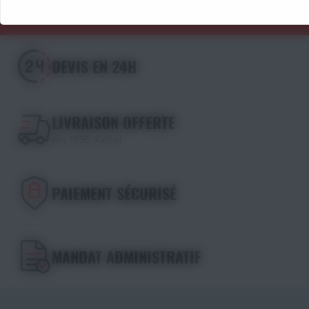
DEVIS EN 24H
LIVRAISON OFFERTE
dès 195€ d'achat
PAIEMENT SÉCURISÉ
MANDAT ADMINISTRATIF