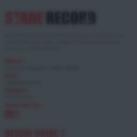
Retrouvez tout le matériel sportif et pédagogique à destination des
Clubs, Collectivités, Lycées, Collèges, Écoles et Associations de
France avec STADE RECORD.
Adresse :
21 rue Henri Becquerel - 77500 CHELLES
Email :
info@stade-record.fr
Téléphone :
01 64 72 47 44
Suivez-nous sur :
BESOIN D'AIDE ?