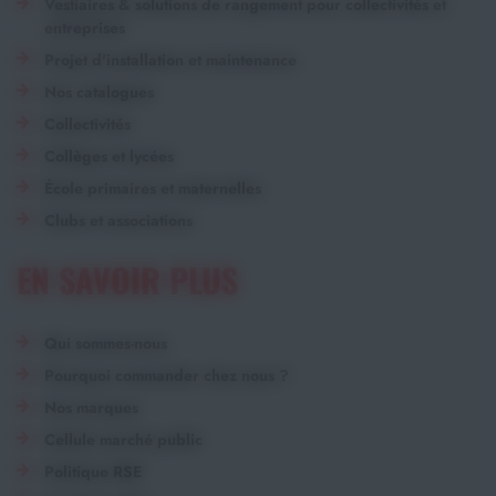
Vestiaires & solutions de rangement pour collectivités et
entreprises
Projet d'installation et maintenance
Nos catalogues
Collectivités
Collèges et lycées
École primaires et maternelles
Clubs et associations
EN SAVOIR PLUS
Qui sommes-nous
Pourquoi commander chez nous ?
Nos marques
Cellule marché public
Politique RSE