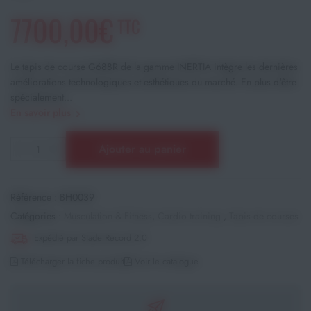
7700,00€
TTC
Le tapis de course G688R de la gamme INERTIA intègre les dernières
améliorations technologiques et esthétiques du marché. En plus d'être
spécialement...
En savoir plus
Ajouter au panier
Référence :
BH0039
Catégories :
Musculation & Fitness
,
Cardio training
,
Tapis de courses
Expédié par Stade Record 2.0
Télécharger la fiche produit
Voir le catalogue