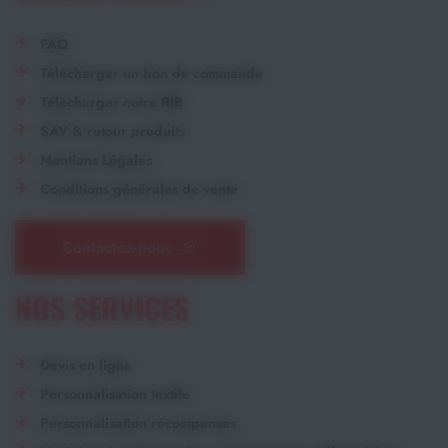
FAQ
Télécharger un bon de commande
Télécharger notre RIB
SAV & retour produits
Mentions Légales
Conditions générales de vente
Contactez-nous
NOS SERVICES
Devis en ligne
Personnalisation textile
Personnalisation récompenses