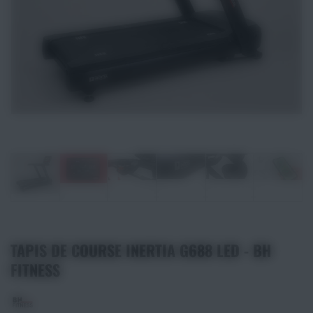
Athlétisme
Sports de Combats
Sport Outdoor
Eveil, Jeux et Motricité
Sports aquatiques
Récompenses sportives
Textile & Bagagerie
TAPIS DE COURSE INERTIA G688 LED - BH
FITNESS
Handisport & Sport adapté