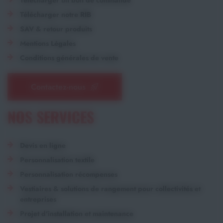
Télécharger notre RIB
SAV & retour produits
Mentions Légales
Conditions générales de vente
Contactez-nous
NOS SERVICES
Devis en ligne
Personnalisation textile
Personnalisation récompenses
Vestiaires & solutions de rangement pour collectivités et
entreprises
Projet d'installation et maintenance