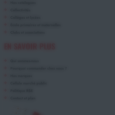
Nos catalogues
Collectivités
Collèges et lycées
École primaires et maternelles
Clubs et associations
EN SAVOIR PLUS
Qui sommes-nous
Pourquoi commander chez nous ?
Nos marques
Cellule marché public
Politique RSE
Contact et plan