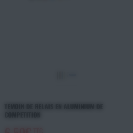
Athlétisme
Sports de Combats
Sport Outdoor
Eveil, Jeux et Motricité
Sports aquatiques
Récompenses sportives
Textile & Bagagerie
TEMOIN DE RELAIS EN ALUMINIUM DE
COMPETITION
Handisport & Sport adapté
6,50€
TTC