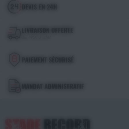
DEVIS EN 24H
LIVRAISON OFFERTE
dès 195€ d'achat
PAIEMENT SÉCURISÉ
MANDAT ADMINISTRATIF