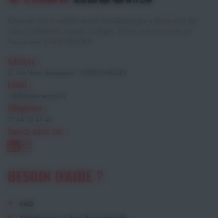
Retrouvez tout le matériel sportif et pédagogique à destination des
Clubs, Collectivités, Lycées, Collèges, Écoles et Associations de
France avec STADE RECORD.
Adresse :
21 rue Henri Becquerel - 77500 CHELLES
Email :
info@stade-record.fr
Téléphone :
01 64 72 47 44
Suivez-nous sur :
BESOIN D'AIDE ?
FAQ
Télécharger un bon de commande