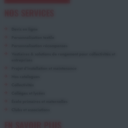
NOS SERVICES
Devis en ligne
Personnalisation textile
Personnalisation récompenses
Vestiaires & solutions de rangement pour collectivités et
entreprises
Projet d'installation et maintenance
Nos catalogues
Collectivités
Collèges et lycées
École primaires et maternelles
Clubs et associations
EN SAVOIR PLUS