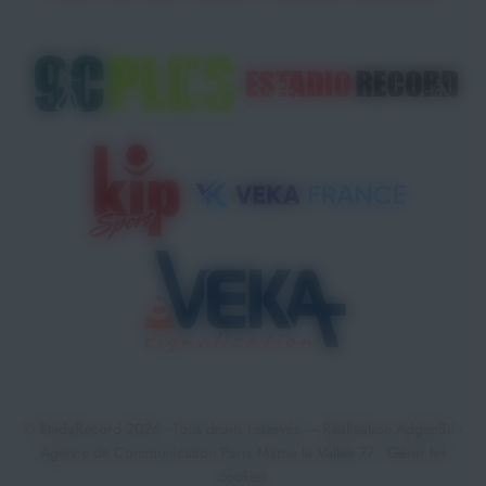
© StadeRecord 2026 - Tous droits réservés — Réalisation
AdgenSii
-
Agence de Communication Paris Marne la Vallée 77 •
Gérer les
cookies