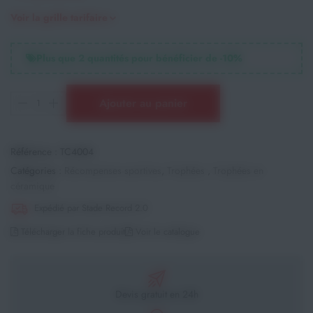
Voir la grille tarifaire
Plus que
2
quantités pour bénéficier de -
10
%
Ajouter au panier
Référence :
TC4004
Catégories :
Récompenses sportives
,
Trophées
,
Trophées en
céramique
Expédié par Stade Record 2.0
Télécharger la fiche produit
Voir le catalogue
Devis gratuit en 24h