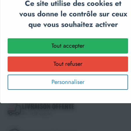
Ce site utilise des cookies et
pédagogique, textile personnalisé et récompenses
sportives.
vous donne le contrôle sur ceux
Parcourez nos catalogues en ligne, téléchargez-les en PDF
que vous souhaitez activer
ou recevez gratuitement votre exemplaire papier.
Choisissez le format qui vous convient !
Tout accepter
Découvrir les catalogues
Tout refuser
DEVIS EN 24H
Personnaliser
LIVRAISON OFFERTE
dès 195€ d'achat