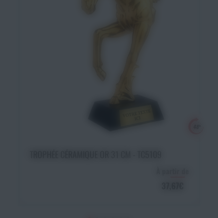
Ajouter au panier
TROPHÉE CÉRAMIQUE OR 31 CM - TC5109
À partir de
37,67€