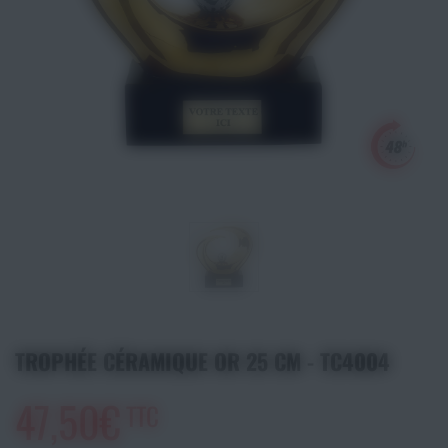
Athlétisme
Sports de Combats
Sport Outdoor
Eveil, Jeux et Motricité
Sports aquatiques
Récompenses sportives
Textile & Bagagerie
TROPHÉE CÉRAMIQUE OR 25 CM - TC4004
Handisport & Sport adapté
47,50€
TTC