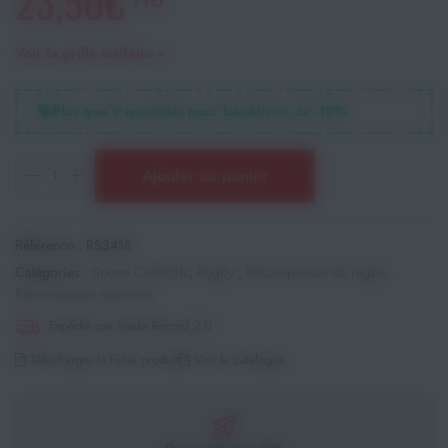
23,50€
Voir la grille tarifaire
Plus que
9
quantités pour bénéficier de -
10
%
Ajouter au panier
Référence :
RS3418
Catégories :
Sports Collectifs
,
Rugby
,
Récompenses de rugby
,
Récompenses sportives
Expédié par Stade Record 2.0
Télécharger la fiche produit
Voir le catalogue