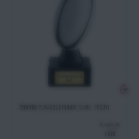
Ajouter au panier
TROPHÉE PLASTIQUE RUGBY 13 CM - TP5071
À partir de
7,27€