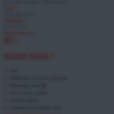
21 rue Henri Becquerel - 77500 CHELLES
Email :
info@stade-record.fr
Téléphone :
01 64 72 47 44
Suivez-nous sur :
BESOIN D'AIDE ?
FAQ
Télécharger un bon de commande
Télécharger notre RIB
SAV & retour produits
Mentions Légales
Conditions générales de vente