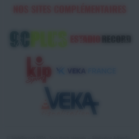
NOS SITES COMPLÉMENTAIRES
© StadeRecord 2026 - Tous droits réservés — Réalisation
AdgenSii
-