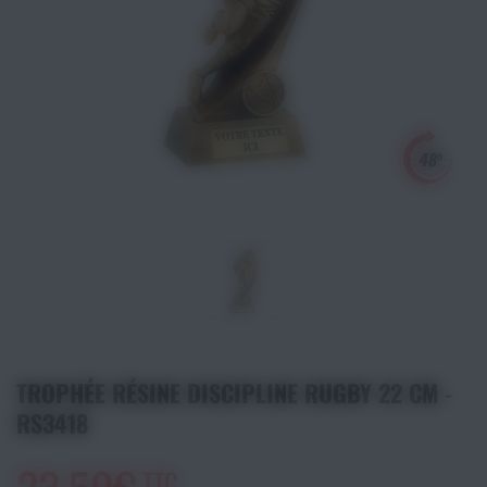
Athlétisme
Sports de Combats
Sport Outdoor
Eveil, Jeux et Motricité
Sports aquatiques
Récompenses sportives
Textile & Bagagerie
TROPHÉE RÉSINE DISCIPLINE RUGBY 22 CM -
RS3418
Handisport & Sport adapté
TTC