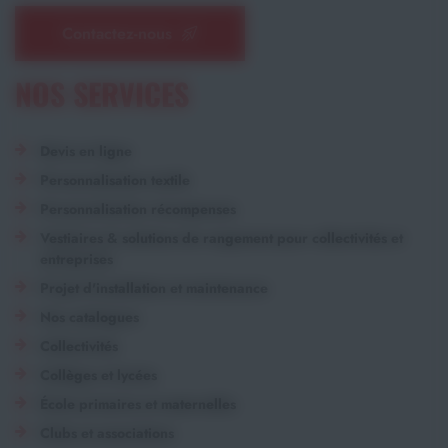
Contactez-nous
NOS SERVICES
Devis en ligne
Personnalisation textile
Personnalisation récompenses
Vestiaires & solutions de rangement pour collectivités et
entreprises
Projet d'installation et maintenance
Nos catalogues
Collectivités
Collèges et lycées
École primaires et maternelles
Clubs et associations