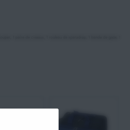
ouper, 1 paire de ciseaux, 1 rouleau de sparadrap, 1 bande de gaze, 1