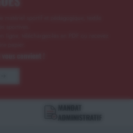
GUES
e matériel sportif et pédagogique, textile
s sportives.
n ligne, téléchargez-les en PDF ou recevez
ire papier.
 vous convient !
MANDAT
ADMINISTRATIF