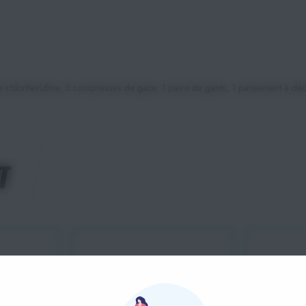
e chlorhexidine, 5 compresses de gaze, 1 paire de gants, 1 pansement à déc
T