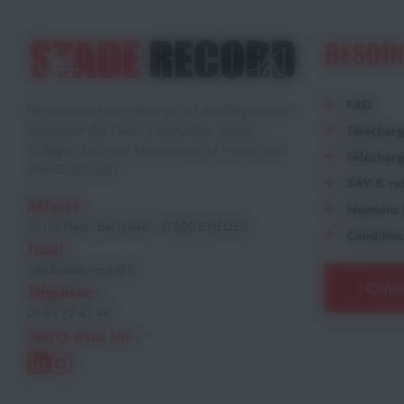
BESOIN
FAQ
Retrouvez tout le matériel sportif et pédagogique à
destination des Clubs, Collectivités, Lycées,
Téléchar
Collèges, Écoles et Associations de France avec
Télécharg
STADE RECORD.
SAV & ret
Adresse :
Mentions 
21 rue Henri Becquerel - 77500 CHELLES
Condition
Email :
info@stade-record.fr
Conta
Téléphone :
01 64 72 47 44
Suivez-nous sur :