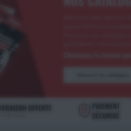
NOS CATALO
Retrouvez notre sélection d
personnalisé et récompense
Parcourez nos catalogues e
gratuitement votre exempla
Choisissez le format qui
Découvrir les catalogues
PAIEMENT
IVRAISON OFFERTE
SÉCURISÉ
s 195€ d'achat