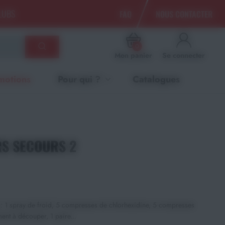
CLUBS
FAQ
NOUS CONTACTER
0
Mon panier
Se connecter
motions
Pour qui ?
Catalogues
S SECOURS 2
: 1 spray de froid, 5 compresses de chlorhexidine, 5 compresses
ent à découper, 1 paire...