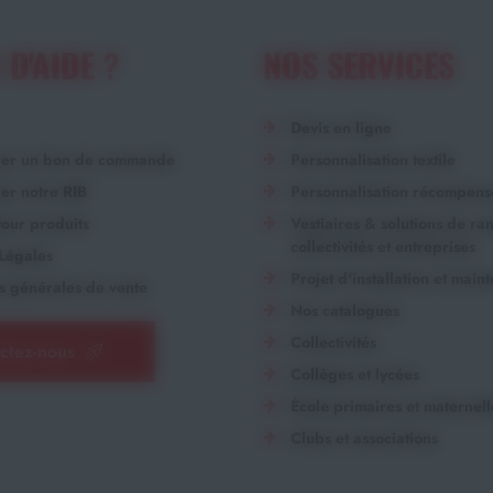
 D'AIDE ?
NOS SERVICES
Devis en ligne
ger un bon de commande
Personnalisation textile
er notre RIB
Personnalisation récompens
our produits
Vestiaires & solutions de r
collectivités et entreprises
Légales
Projet d'installation et main
s générales de vente
Nos catalogues
Collectivités
ctez-nous
Collèges et lycées
École primaires et maternell
Clubs et associations