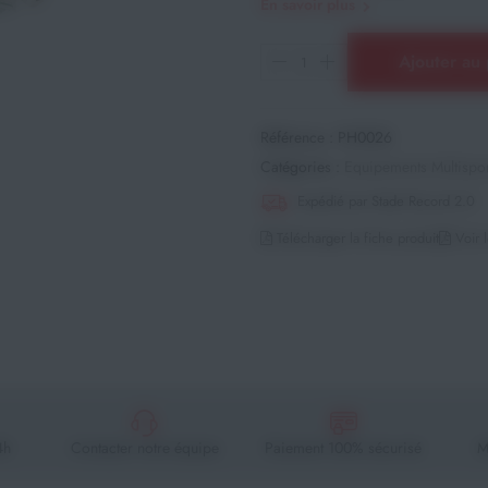
En savoir plus
Ajouter au 
Référence :
PH0026
Catégories :
Equipements Multispor
Expédié par Stade Record 2.0
Télécharger la fiche produit
Voir l
4h
Contacter notre équipe
Paiement 100% sécurisé
M