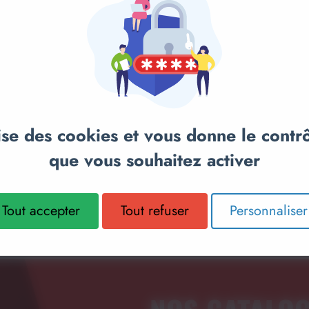
anier
Ajouter au panier
Ajou
S
TROUSSE PREMIERS
SAC GARN
SECOURS 2
SOINS
lise des cookies et vous donne le contr
que vous souhaitez activer
24,00€
25,00€
Tout accepter
Tout refuser
Personnaliser