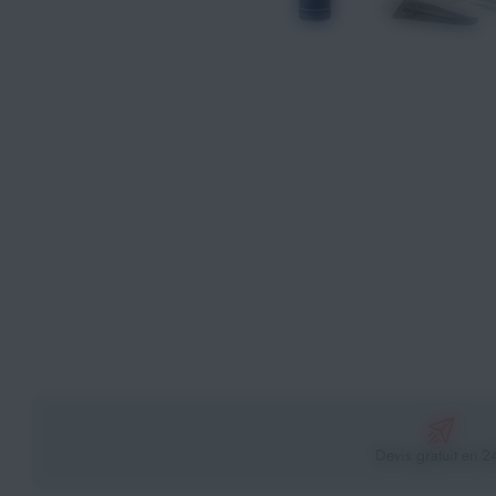
Athlétisme
Sports de Combats
Sport Outdoor
Eveil, Jeux et Motricité
Sports aquatiques
Récompenses sportives
Textile & Bagagerie
Handisport & Sport adapté
Devis gratuit en 2