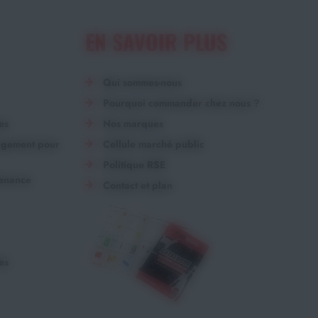
EN SAVOIR PLUS
Qui sommes-nous
Pourquoi commander chez nous ?
es
Nos marques
angement pour
Cellule marché public
Politique RSE
tenance
Contact et plan
es