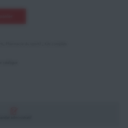
panier
ts
,
Pharmacie du sportif
,
Kits complets
e catalogue
andat administratif