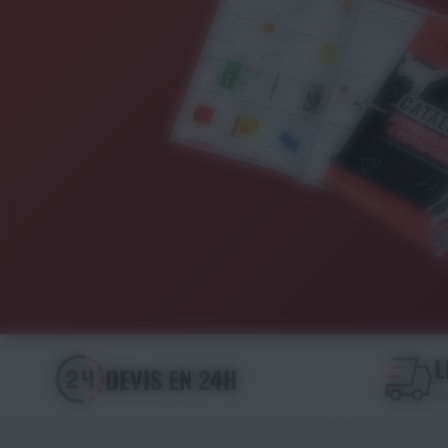
L
DEVIS EN 24H
dè