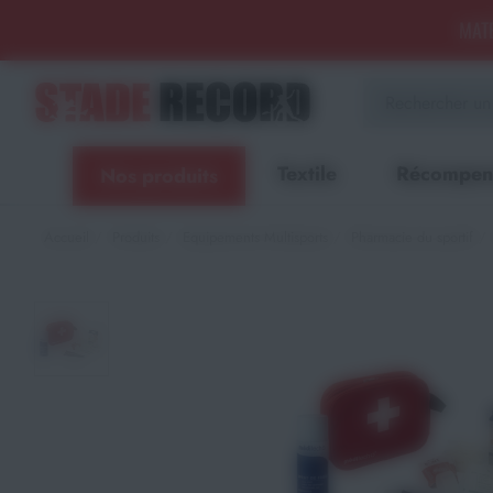
Panneau de gestion des cookies
MATÉ
Aménagement sportif
extérieur - Terrains, Stades,
Aires de jeux
Textile
Récompen
Nos produits
Aménagement sportif
intérieur - Gymnases, salles
spécialisées, locaux
Accueil
Produits
Equipements Multisports
Pharmacie du sportif
Equipements Multisports
Sports Collectifs
Sports de Raquettes
Gymnastique
Musculation & Fitness