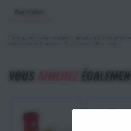
Description
Trousse premier secours contenant : 1 spray de froid, 5 compresses d
bande extensible. Dimensions : 23 x 18 x 6 cm. Coloris : rouge.
VOUS
AIMEREZ
ÉGALEMEN