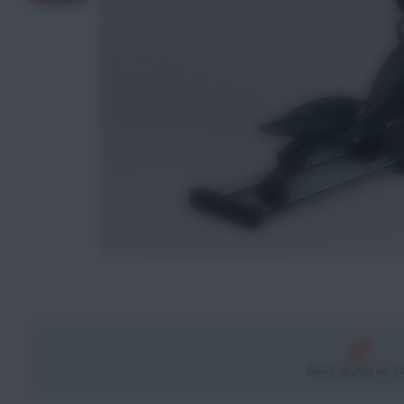
Athlétisme
Sports de Combats
Sport Outdoor
Eveil, Jeux et Motricité
Sports aquatiques
Récompenses sportives
Textile & Bagagerie
Handisport & Sport adapté
Devis gratuit en 2