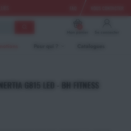
CLUBS
FAQ
NOUS CONTACTER
0
Mon panier
Se connecter
motions
Pour qui ?
Catalogues
NERTIA G815 LED - BH FITNESS