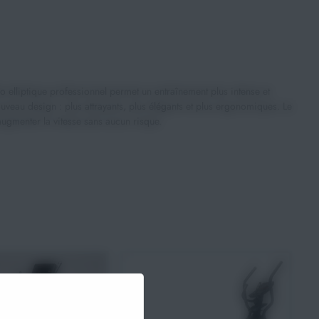
o elliptique professionnel permet un entraînement plus intense et
ouveau design : plus attrayants, plus élégants et plus ergonomiques. Le
augmenter la vitesse sans aucun risque.