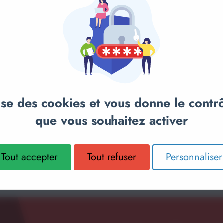
anier
Ajouter au panier
Ajou
ERTIA
VÉLO ELLIPTIQUE INERTIA
VÉLO ELL
NESS
G815 16 POUCES - BH
G815 LED
FITNESS
lise des cookies et vous donne le contr
que vous souhaitez activer
900,00€
8 100,00€
Tout accepter
Tout refuser
Personnaliser