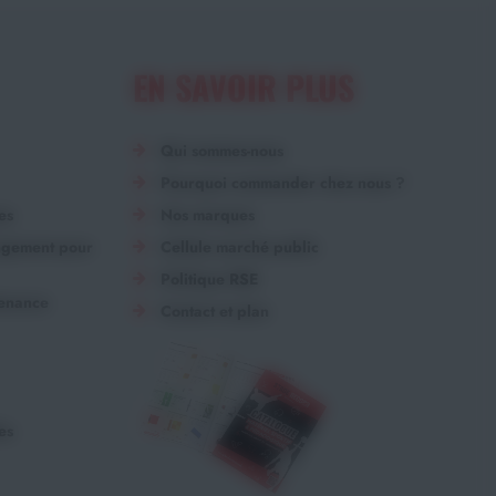
EN SAVOIR PLUS
Qui sommes-nous
Pourquoi commander chez nous ?
es
Nos marques
angement pour
Cellule marché public
Politique RSE
tenance
Contact et plan
es