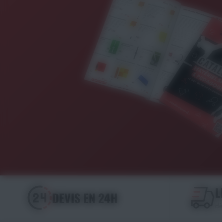
L
DEVIS EN 24H
dè