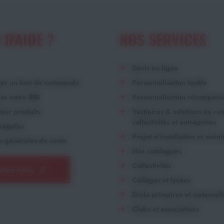
 D'AIDE ?
NOS SERVICES
Devis en ligne
ger un bon de commande
Personnalisation textile
er notre RIB
Personnalisation récompens
our produits
Vestiaires & solutions de r
collectivités et entreprises
Légales
Projet d'installation et main
s générales de vente
Nos catalogues
Collectivités
ctez-nous
Collèges et lycées
École primaires et maternell
Clubs et associations