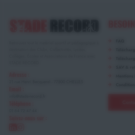
BESOIN
FAQ
Retrouvez tout le matériel sportif et pédagogique à
destination des Clubs, Collectivités, Lycées,
Téléchar
Collèges, Écoles et Associations de France avec
Télécharg
STADE RECORD.
SAV & ret
Adresse :
Mentions 
21 rue Henri Becquerel - 77500 CHELLES
Condition
Email :
info@stade-record.fr
Conta
Téléphone :
01 64 72 47 44
Suivez-nous sur :