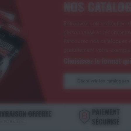
NOS CATALO
Retrouvez notre sélection d
personnalisé et récompense
Parcourez nos catalogues e
gratuitement votre exempla
Choisissez le format qui
Découvrir les catalogues
PAIEMENT
IVRAISON OFFERTE
SÉCURISÉ
s 195€ d'achat