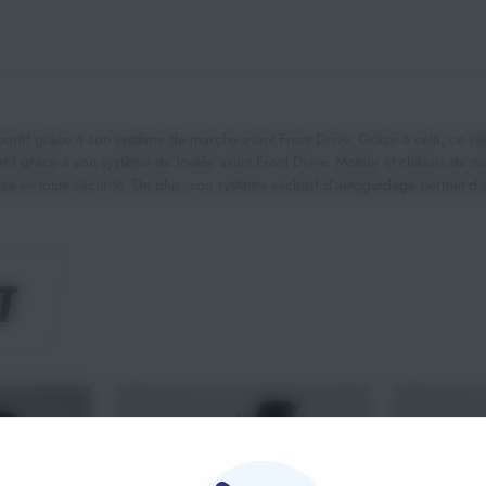
portif grâce à son système de marche avant Front Drive. Grâce à cela, ce vél
rtif grâce à son système de foulée avant Front Drive. Moteur et châssis de n
nse en toute sécurité. De plus, son système exclusif d'autoguidage permet d'
T