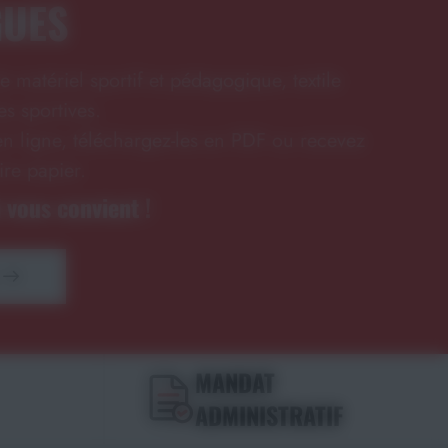
GUES
e matériel sportif et pédagogique, textile
s sportives.
n ligne, téléchargez-les en PDF ou recevez
ire papier.
 vous convient !
MANDAT
ADMINISTRATIF