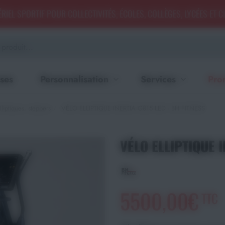
RIEL SPORTIF POUR COLLECTIVITÉS, ÉCOLES, COLLÈGES, LYCÉES ET 
ses
Personnalisation
Services
Pro
liptiques, steppers
VÉLO ELLIPTIQUE INERTIA G815 LED - BH FITNESS
VÉLO ELLIPTIQUE I
5500,00€
TTC