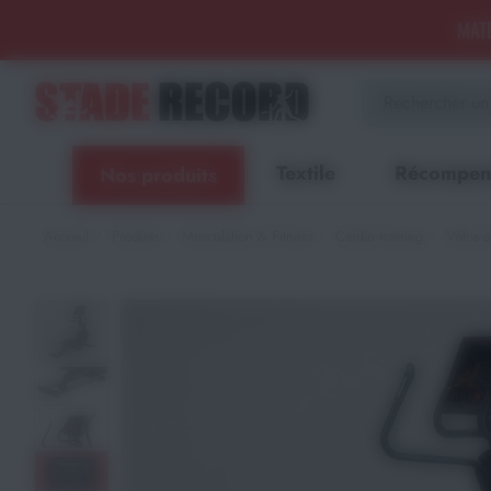
Panneau de gestion des cookies
MATÉ
Aménagement sportif
extérieur - Terrains, Stades,
Aires de jeux
Textile
Récompen
Nos produits
Aménagement sportif
intérieur - Gymnases, salles
spécialisées, locaux
Accueil
Produits
Musculation & Fitness
Cardio training
Vélos el
Equipements Multisports
Sports Collectifs
Sports de Raquettes
Gymnastique
Musculation & Fitness