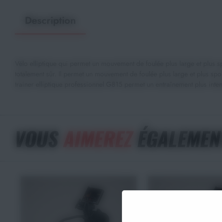
Description
Vélo elliptique qui permet un mouvement de foulée plus large et plus s
totalement sûr. Il permet un mouvement de foulée plus large et plus spo
trainer elliptique professionnel G815 permet un entraînement plus inte
VOUS
AIMEREZ
ÉGALEMEN