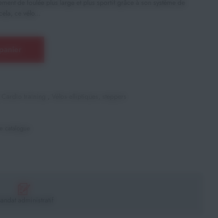
ment de foulée plus large et plus sportif grâce à son système de
ela, ce vélo...
panier
,
Cardio training
,
Vélos elliptiques, steppers
e catalogue
andat administratif