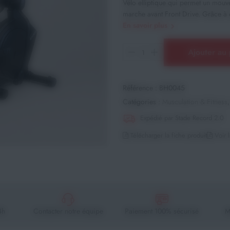
Vélo elliptique qui permet un mouve
marche avant Front Drive. Grâce à c
En savoir plus
Ajouter au 
Référence :
BH0045
Catégories :
Musculation & Fitness
Expédié par Stade Record 2.0
Télécharger la fiche produit
Voir l
4h
Contacter notre équipe
Paiement 100% sécurisé
M