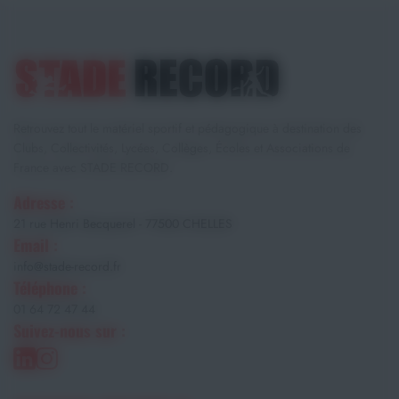
Retrouvez tout le matériel sportif et pédagogique à destination des
Clubs, Collectivités, Lycées, Collèges, Écoles et Associations de
France avec STADE RECORD.
Adresse :
21 rue Henri Becquerel - 77500 CHELLES
Email :
info@stade-record.fr
Téléphone :
01 64 72 47 44
Suivez-nous sur :