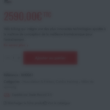
2590,00€
TTC
Vélo biking qui intègre une des plus innovantes technologies ajoutée à
la maîtrise de conception de la meilleure biomécanique pour
l'entraînement...
En savoir plus
Ajouter au panier
Référence :
BH0061
Catégories :
Musculation & Fitness
,
Cardio training
,
Vélos de
spinning
Expédié par Stade Record 2.0
Télécharger la fiche produit
Voir le catalogue