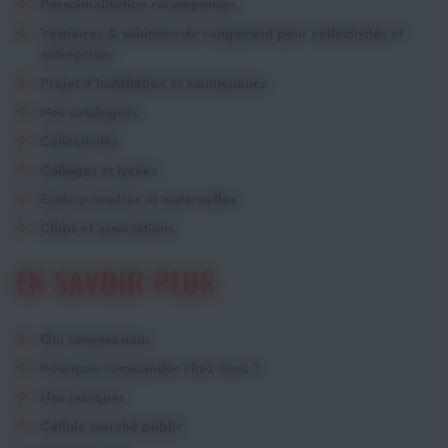
Personnalisation récompenses
Vestiaires & solutions de rangement pour collectivités et
entreprises
Projet d'installation et maintenance
Nos catalogues
Collectivités
Collèges et lycées
École primaires et maternelles
Clubs et associations
EN SAVOIR PLUS
Qui sommes-nous
Pourquoi commander chez nous ?
Nos marques
Cellule marché public