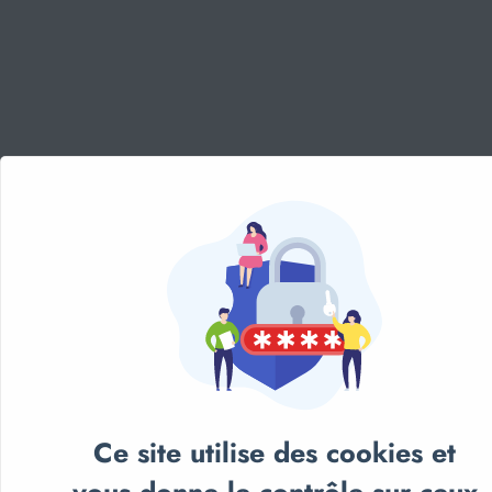
Panneau de gestion des cookies
Aménagement sportif
extérieur - Terrains, Stades,
Aires de jeux
Aménagement sportif
intérieur - Gymnases, salles
spécialisées, locaux
Equipements Multisports
Sports Collectifs
Sports de Raquettes
Gymnastique
Ce site utilise des cookies et
Musculation & Fitness