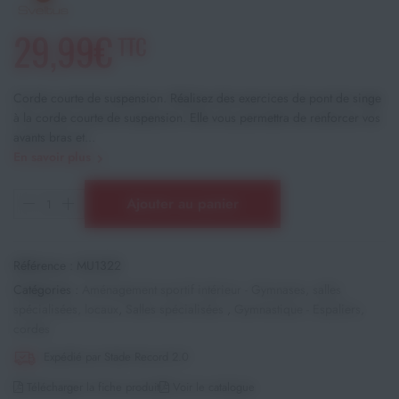
29,99€
TTC
Corde courte de suspension. Réalisez des exercices de pont de singe
à la corde courte de suspension. Elle vous permettra de renforcer vos
avants bras et...
En savoir plus
Ajouter au panier
Référence :
MU1322
Catégories :
Aménagement sportif intérieur - Gymnases, salles
spécialisées, locaux
,
Salles spécialisées
,
Gymnastique - Espaliers,
cordes
Expédié par Stade Record 2.0
Télécharger la fiche produit
Voir le catalogue