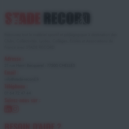
Retrouvez tout le matériel sportif et pédagogique à destination des
Clubs, Collectivités, Lycées, Collèges, Écoles et Associations de
France avec STADE RECORD.
Adresse :
21 rue Henri Becquerel - 77500 CHELLES
Email :
info@stade-record.fr
Téléphone :
01 64 72 47 44
Suivez-nous sur :
BESOIN D'AIDE ?