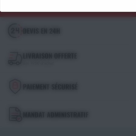
DEVIS EN 24H
LIVRAISON OFFERTE
dès 195€ d'achat
PAIEMENT SÉCURISÉ
MANDAT ADMINISTRATIF