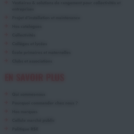
Vestiaires & solutions de rangement pour collectivités et
entreprises
Projet d'installation et maintenance
Nos catalogues
Collectivités
Collèges et lycées
École primaires et maternelles
Clubs et associations
EN SAVOIR PLUS
Qui sommes-nous
Pourquoi commander chez nous ?
Nos marques
Cellule marché public
Politique RSE