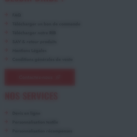
FAQ
Télécharger un bon de commande
Télécharger notre RIB
SAV & retour produits
Mentions Légales
Conditions générales de vente
Contactez-nous
NOS SERVICES
Devis en ligne
Personnalisation textile
Personnalisation récompenses